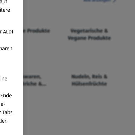
auf
itere
Fairtrade Produkte
Vegetarische &
r ALDI
Vegane Produkte
fbaren
Backwaren,
Nudeln, Reis &
eine
Aufstriche &
Hülsenfrüchte
Cerealien
 Ende
ie-
n Tabs
rden