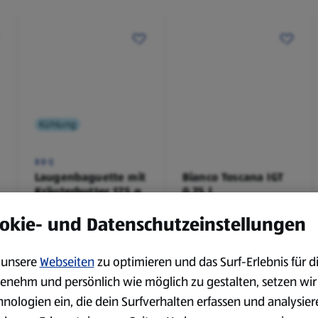
Kühlung
BBQ
Laugenbaguette mit
Bianco Toscana IGT
Kräuterbutter 175 g
0,75 l
0,18 kg
0,75 l
okie- und Datenschutzeinstellungen
(4,51 €/1 kg)
(3,72 €/1 l)
Spare 38 %
Spare 20 %
0,79 €
2,79 €
²
²
1,29 €
3,49 €
unsere
Webseiten
zu optimieren und das Surf-Erlebnis für d
enehm und persönlich wie möglich zu gestalten, setzen wir
hnologien ein, die dein Surfverhalten erfassen und analysier
serem Sortiment.