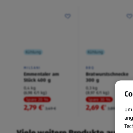
Kühlung
Kühlung
MILSANI
BBQ
Emmentaler am
Bratwurstschnecke
Stück 400 g
300 g
0,4 kg
0,3 kg
Co
(6,98 €/1 kg)
(8,97 €/1 kg)
Spare 20 %
Spare 30 %
2,79 €
2,69 €
²
²
3,49 €
3,89 €
Um 
ang
Tec
Viele weitere Produkte aus un