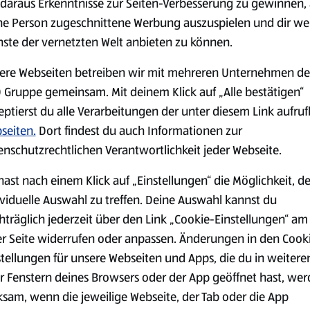
daraus Erkenntnisse zur Seiten-Verbesserung zu gewinnen, 
ne Person zugeschnittene Werbung auszuspielen und dir we
nste der vernetzten Welt anbieten zu können.
Markenprodukte
Bio-Produkte
ere Webseiten betreiben wir mit mehreren Unternehmen de
 Gruppe gemeinsam. Mit deinem Klick auf „Alle bestätigen“
eptierst du alle Verarbeitungen der unter diesem Link aufru
seiten.
Dort findest du auch Informationen zur
enschutzrechtlichen Verantwortlichkeit jeder Webseite.
Käse
Milchprodukte &
hast nach einem Klick auf „Einstellungen“ die Möglichkeit, d
Eier
ividuelle Auswahl zu treffen. Deine Auswahl kannst du
hträglich jederzeit über den Link „Cookie-Einstellungen“ am
er Seite widerrufen oder anpassen. Änderungen in den Cook
stellungen für unsere Webseiten und Apps, die du in weitere
r Fenstern deines Browsers oder der App geöffnet hast, we
ksam, wenn die jeweilige Webseite, der Tab oder die App