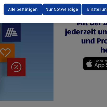
ualisiert oder geschlossen und anschließend wieder geöffne
den.
Alle bestätigen
Nur Notwendige
Einstellu
ere Informationen stellen wir dir in unserer
Mit der 
enschutzerklärung zur Verfügung.
jederzeit u
rsicht der Webseitenbetreiber und Datenschutzerklärungen
und Pro
h
(öffnet in einem