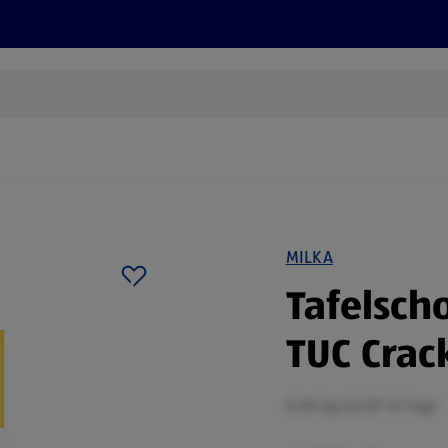
Rezepte und Tipps
Nachhaltigkeit
ALDI Services
MILKA
Tafelsch
TUC Crac
0,09 kg (22,87 €/1 kg)