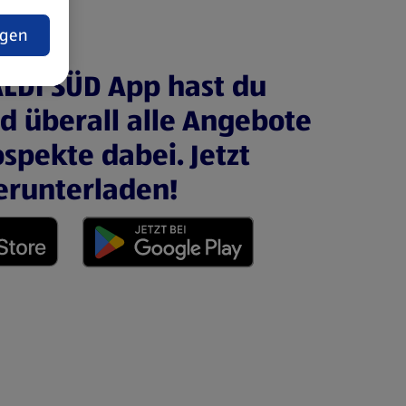
t
ngen
ALDI SÜD App hast du
nd überall alle Angebote
spekte dabei. Jetzt
erunterladen!
 neuen Tab)
(öffnet in einem neuen Tab)