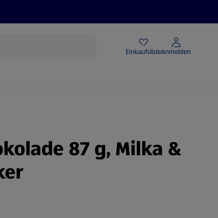
Angebote
Einkaufsliste
Anmelden
okolade 87 g, Milka &
ker