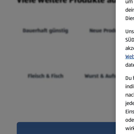
um 
dei
Die
Dauerhaft günstig
Neue Produkte
Uns
SÜD
akz
Web
dat
Fleisch & Fisch
Wurst & Aufschnitt
Du 
ind
nac
jed
Ein
ode
wir