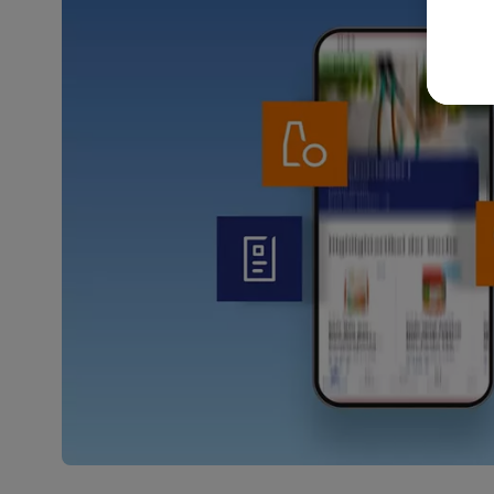
akt
wer
Weit
Dat
Übe