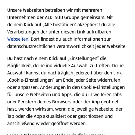
E-Ladestationen
Unsere Webseiten betreiben wir mit mehreren
Unternehmen der ALDI SÜD Gruppe gemeinsam. Mit
Nachhaltigkeit
deinem Klick auf „Alle bestätigen“ akzeptierst du alle
Verarbeitungen der unter diesem Link aufrufbaren
Karriere
Webseiten.
Dort findest du auch Informationen zur
datenschutzrechtlichen Verantwortlichkeit jeder Webseite.
Presse
Du hast nach einem Klick auf „Einstellungen“ die
Möglichkeit, deine individuelle Auswahl zu treffen. Deine
Hilfe & Kontakt
Auswahl kannst du nachträglich jederzeit über den Link
(öffnet in einem neuen Tab)
„Cookie-Einstellungen“ am Ende jeder Seite widerrufen
oder anpassen. Änderungen in den Cookie-Einstellungen
Unternehmen
für unsere Webseiten und Apps, die du in weiteren Tabs
oder Fenstern deines Browsers oder der App geöffnet
hast, werden wirksam, wenn die jeweilige Webseite, der
Folge uns hier:
Tab oder die App aktualisiert oder geschlossen und
anschließend wieder geöffnet werden.
Jetzt die ALDI SÜD App downloaden