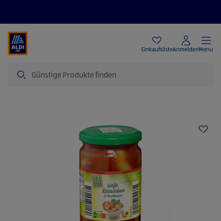
Angebote
Einkaufsliste
Anmelden
Menu
Suche