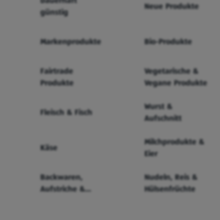
Dauerhaft
Neue Produkte
günstig
Markenprodukte
Bio-Produkte
Fairtrade
Vegetarische &
Produkte
Vegane Produkte
Wurst &
Fleisch & Fisch
Aufschnitt
Milchprodukte &
Käse
Eier
Backwaren,
Nudeln, Reis &
Aufstriche &
Hülsenfrüchte
Cerealien