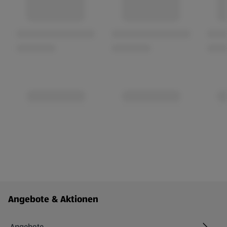
Fußzeilenmenü - weitere Links
Angebote & Aktionen
Angebote