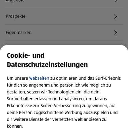
Prospekte
Eigenmarken
ALDI Services
Cookie- und
Datenschutzeinstellungen
Newsletter
Um unsere
Webseiten
zu optimieren und das Surf-Erlebnis
WhatsApp
für dich so angenehm und persönlich wie möglich zu
gestalten, setzen wir Technologien ein, die dein
Surfverhalten erfassen und analysieren, um daraus
Über ALDI SÜD
Erkenntnisse zur Seiten-Verbesserung zu gewinnen, auf
deine Person zugeschnittene Werbung auszuspielen und
Filialen
dir weitere Dienste der vernetzten Welt anbieten zu
können.