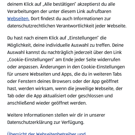
Nachhaltigkeit
deinem Klick auf „Alle bestätigen“ akzeptierst du alle
Verarbeitungen der unter diesem Link aufrufbaren
Karriere
Webseiten.
Dort findest du auch Informationen zur
datenschutzrechtlichen Verantwortlichkeit jeder Webseite.
Presse
Du hast nach einem Klick auf „Einstellungen“ die
Möglichkeit, deine individuelle Auswahl zu treffen. Deine
Hilfe & Kontakt
Auswahl kannst du nachträglich jederzeit über den Link
(öffnet in einem neuen Tab)
„Cookie-Einstellungen“ am Ende jeder Seite widerrufen
oder anpassen. Änderungen in den Cookie-Einstellungen
Unternehmen
für unsere Webseiten und Apps, die du in weiteren Tabs
oder Fenstern deines Browsers oder der App geöffnet
hast, werden wirksam, wenn die jeweilige Webseite, der
Folge uns hier:
Tab oder die App aktualisiert oder geschlossen und
anschließend wieder geöffnet werden.
Jetzt die ALDI SÜD App downloaden
Weitere Informationen stellen wir dir in unserer
Datenschutzerklärung zur Verfügung.
Übersicht der Webseitenbetreiber und