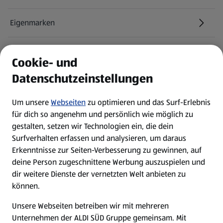
Eigenmarken
ALDI Services
Cookie- und
Datenschutzeinstellungen
Newsletter
Um unsere
Webseiten
zu optimieren und das Surf-Erlebnis
WhatsApp
für dich so angenehm und persönlich wie möglich zu
gestalten, setzen wir Technologien ein, die dein
Surfverhalten erfassen und analysieren, um daraus
Über ALDI SÜD
Erkenntnisse zur Seiten-Verbesserung zu gewinnen, auf
deine Person zugeschnittene Werbung auszuspielen und
Filialen
dir weitere Dienste der vernetzten Welt anbieten zu
können.
E-Ladestationen
Unsere Webseiten betreiben wir mit mehreren
Unternehmen der ALDI SÜD Gruppe gemeinsam. Mit