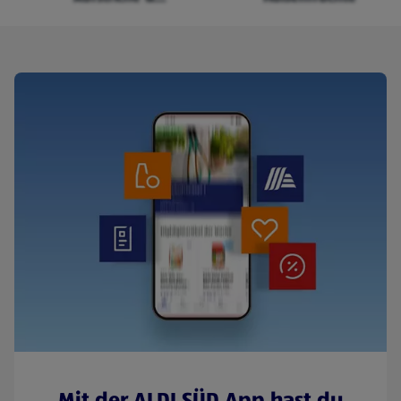
Cerealien
Mit der ALDI SÜD App hast du