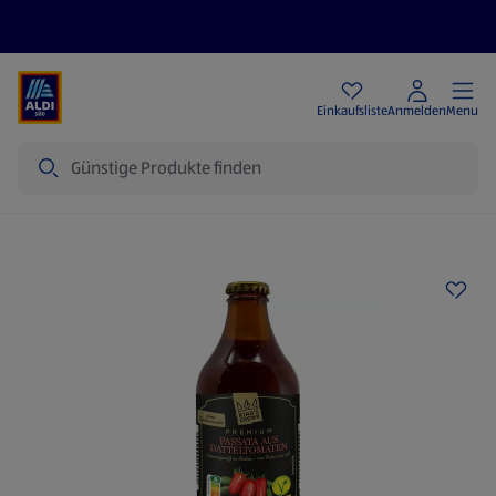
Angebote
Einkaufsliste
Anmelden
Menu
Suche