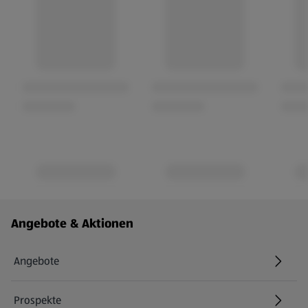
Fußzeilenmenü - weitere Links
Angebote & Aktionen
Angebote
Prospekte