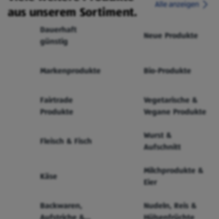
Alle anzeigen
aus unserem Sortiment.
Dauerhaft
Neue Produkte
günstig
Markenprodukte
Bio-Produkte
Fairtrade
Vegetarische &
Produkte
Vegane Produkte
Wurst &
Fleisch & Fisch
Aufschnitt
Milchprodukte &
Käse
Eier
Backwaren,
Nudeln, Reis &
Aufstriche &
Hülsenfrüchte