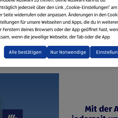
hträglich jederzeit über den Link „Cookie-Einstellungen“ am
er Seite widerrufen oder anpassen. Änderungen in den Cook
stellungen für unsere Webseiten und Apps, die du in weitere
r Fenstern deines Browsers oder der App geöffnet hast, we
Käse
Milchprodukte &
ksam, wenn die jeweilige Webseite, der Tab oder die App
Eier
ualisiert oder geschlossen und anschließend wieder geöffne
den.
Alle bestätigen
Nur Notwendige
Einstellu
ere Informationen stellen wir dir in unserer
enschutzerklärung zur Verfügung.
rsicht der Webseitenbetreiber und Datenschutzerklärungen
Mit der 