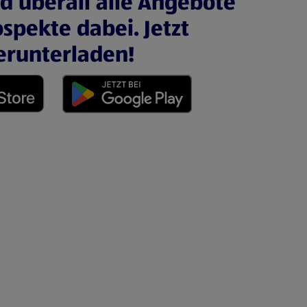
nd überall alle Angebote
spekte dabei. Jetzt
erunterladen!
 neuen Tab)
(öffnet in einem neuen Tab)