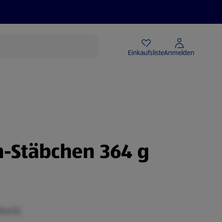
Angebote
Einkaufsliste
Anmelden
h-Stäbchen 364 g
 MwSt.