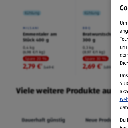
Co
Kühlung
Kühlung
Um 
MILSANI
BBQ
ang
Emmentaler am
Bratwurstschnecke
Tec
Stück 400 g
300 g
um 
0,4 kg
0,3 kg
(6,98 €/1 kg)
(8,97 €/1 kg)
dei
Spare 20 %
Spare 30 %
Die
2,79 €
2,69 €
²
²
3,49 €
3,89 €
Uns
SÜD
Viele weitere Produkte aus un
akz
Web
dat
Du 
Dauerhaft günstig
Neue Produkte
ind