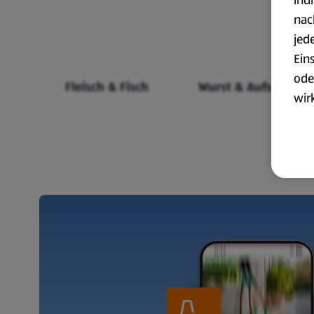
nac
jed
Ein
ode
Fleisch & Fisch
Wurst & Aufschnitt
wir
akt
wer
Weit
Dat
Übe