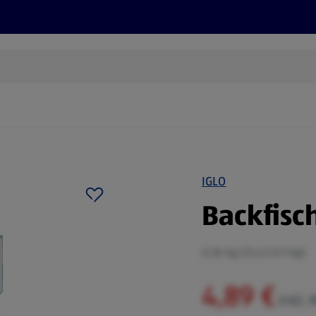
Rezepte und Tipps
Nachhaltigkeit
ALDI Services
IGLO
Backfisc
0,36 kg (13,43 €/1 kg)
4,89 €
inkl.