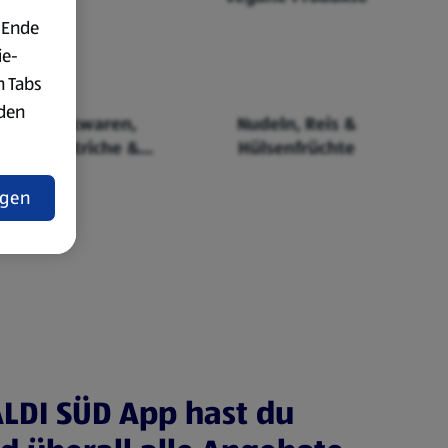
 Ende
ie-
n Tabs
rden
Backwaren,
Nudeln, Reis &
Aufstriche &
Hülsenfrüchte
t
Cerealien
ngen
ALDI SÜD App hast du