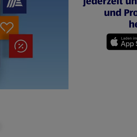
jederzeit u
und Pro
h
(öffnet in einem