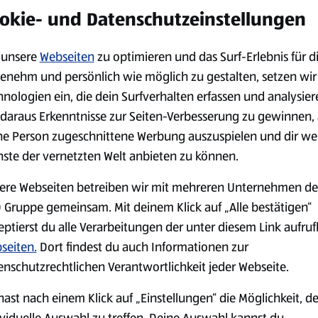
okie- und Datenschutzeinstellungen
Kühlung
unsere
Webseiten
zu optimieren und das Surf-Erlebnis für d
BBQ
enehm und persönlich wie möglich zu gestalten, setzen wir
Laugenbaguette mit
Bianco Toscana IGT
hnologien ein, die dein Surfverhalten erfassen und analysier
Kräuterbutter 175 g
0,75 l
daraus Erkenntnisse zur Seiten-Verbesserung zu gewinnen, 
0,18 kg
0,75 l
(4,51 €/1 kg)
(3,72 €/1 l)
ne Person zugeschnittene Werbung auszuspielen und dir we
Spare 38 %
Spare 20 %
nste der vernetzten Welt anbieten zu können.
0,79 €
2,79 €
²
²
1,29 €
3,49 €
ere Webseiten betreiben wir mit mehreren Unternehmen de
 Gruppe gemeinsam. Mit deinem Klick auf „Alle bestätigen“
serem Sortiment.
eptierst du alle Verarbeitungen der unter diesem Link aufru
seiten.
Dort findest du auch Informationen zur
enschutzrechtlichen Verantwortlichkeit jeder Webseite.
hast nach einem Klick auf „Einstellungen“ die Möglichkeit, d
Markenprodukte
Bio-Produkte
ividuelle Auswahl zu treffen. Deine Auswahl kannst du