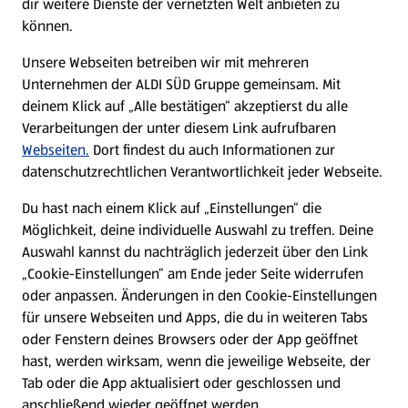
dir weitere Dienste der vernetzten Welt anbieten zu
können.
E-Ladestationen
Unsere Webseiten betreiben wir mit mehreren
Unternehmen der ALDI SÜD Gruppe gemeinsam. Mit
Nachhaltigkeit
deinem Klick auf „Alle bestätigen“ akzeptierst du alle
Verarbeitungen der unter diesem Link aufrufbaren
Karriere
Webseiten.
Dort findest du auch Informationen zur
datenschutzrechtlichen Verantwortlichkeit jeder Webseite.
Presse
Du hast nach einem Klick auf „Einstellungen“ die
Möglichkeit, deine individuelle Auswahl zu treffen. Deine
Hilfe & Kontakt
Auswahl kannst du nachträglich jederzeit über den Link
(öffnet in einem neuen Tab)
„Cookie-Einstellungen“ am Ende jeder Seite widerrufen
oder anpassen. Änderungen in den Cookie-Einstellungen
Unternehmen
für unsere Webseiten und Apps, die du in weiteren Tabs
oder Fenstern deines Browsers oder der App geöffnet
hast, werden wirksam, wenn die jeweilige Webseite, der
Folge uns hier:
Tab oder die App aktualisiert oder geschlossen und
anschließend wieder geöffnet werden.