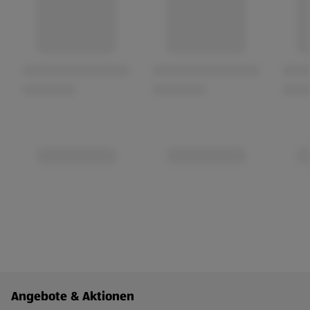
Fußzeilenmenü - weitere Links
Angebote & Aktionen