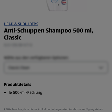
HEAD & SHOULDERS
Anti-Schuppen Shampoo 500 ml,
Classic
0,5 l (10,58 €/1 l)
Wähle aus den verfügbaren Optionen:
Art
Art-Op
Produktdetails
Je 500-ml-Packung​
² Bitte beachte, dass dieser Artikel nur in begrenzter Anzahl zur Verfügung stehen