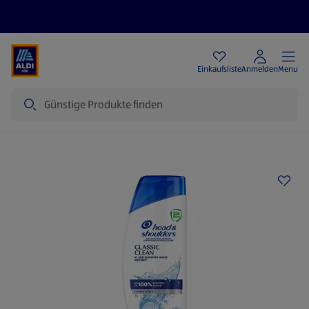
Angebote
Einkaufsliste
Anmelden
Menu
Suche