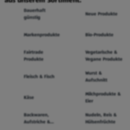
aus unserem Sortiment.
Dauerhaft
Neue Produkte
günstig
Markenprodukte
Bio-Produkte
Fairtrade
Vegetarische &
Produkte
Vegane Produkte
Wurst &
Fleisch & Fisch
Aufschnitt
Milchprodukte &
Käse
Eier
Backwaren,
Nudeln, Reis &
Aufstriche &
Hülsenfrüchte
Cerealien