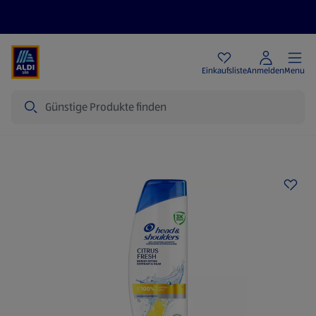
Angebote
Einkaufsliste
Anmelden
Menu
Suche