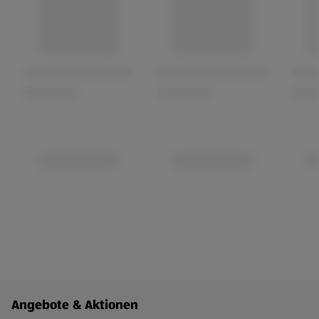
Fußzeilenmenü - weitere Links
Angebote & Aktionen