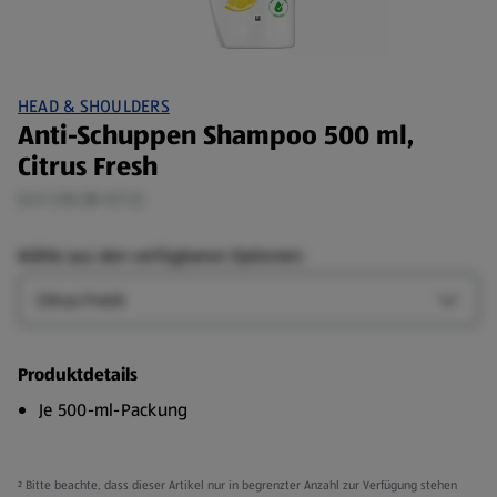
HEAD & SHOULDERS
Anti-Schuppen Shampoo 500 ml,
Citrus Fresh
0,5 l (10,58 €/1 l)
Wähle aus den verfügbaren Optionen:
Art
Art-Op
Produktdetails
Je 500-ml-Packung​
² Bitte beachte, dass dieser Artikel nur in begrenzter Anzahl zur Verfügung stehen