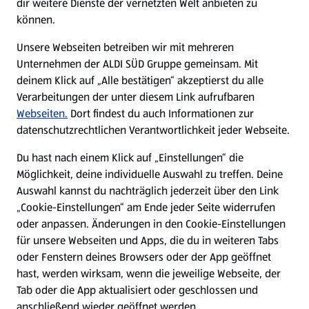
dir weitere Dienste der vernetzten Welt anbieten zu
können.
E-Ladestationen
Unsere Webseiten betreiben wir mit mehreren
Unternehmen der ALDI SÜD Gruppe gemeinsam. Mit
Nachhaltigkeit
deinem Klick auf „Alle bestätigen“ akzeptierst du alle
Verarbeitungen der unter diesem Link aufrufbaren
Karriere
Webseiten.
Dort findest du auch Informationen zur
datenschutzrechtlichen Verantwortlichkeit jeder Webseite.
Presse
Du hast nach einem Klick auf „Einstellungen“ die
Möglichkeit, deine individuelle Auswahl zu treffen. Deine
Hilfe & Kontakt
Auswahl kannst du nachträglich jederzeit über den Link
(öffnet in einem neuen Tab)
„Cookie-Einstellungen“ am Ende jeder Seite widerrufen
oder anpassen. Änderungen in den Cookie-Einstellungen
Unternehmen
für unsere Webseiten und Apps, die du in weiteren Tabs
oder Fenstern deines Browsers oder der App geöffnet
hast, werden wirksam, wenn die jeweilige Webseite, der
Folge uns hier:
Tab oder die App aktualisiert oder geschlossen und
anschließend wieder geöffnet werden.