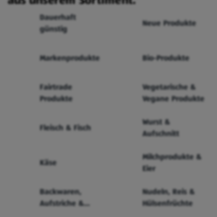
aus unserem Sortiment.
Dauerhaft
Neue Produkte
günstig
Markenprodukte
Bio-Produkte
Fairtrade
Vegetarische &
Produkte
Vegane Produkte
Wurst &
Fleisch & Fisch
Aufschnitt
Milchprodukte &
Käse
Eier
Backwaren,
Nudeln, Reis &
Aufstriche &
Hülsenfrüchte
Cerealien