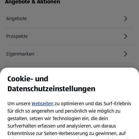
Fußzeilenmenü - weitere Links
Angebote & Aktionen
Angebote
Prospekte
Eigenmarken
ALDI Services
Cookie- und
Datenschutzeinstellungen
Newsletter
Um unsere
Webseiten
zu optimieren und das Surf-Erlebnis
WhatsApp
für dich so angenehm und persönlich wie möglich zu
gestalten, setzen wir Technologien ein, die dein
Surfverhalten erfassen und analysieren, um daraus
Über ALDI SÜD
Erkenntnisse zur Seiten-Verbesserung zu gewinnen, auf