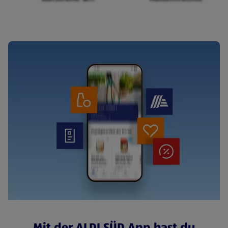
Cerealien
Mit der ALDI SÜD App hast du