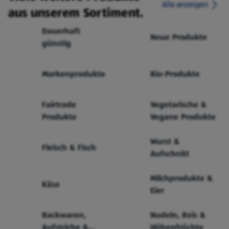
Alle anzeigen
aus unserem Sortiment.
Dauerhaft
Neue Produkte
günstig
Markenprodukte
Bio-Produkte
Fairtrade
Vegetarische &
Produkte
Vegane Produkte
Wurst &
Fleisch & Fisch
Aufschnitt
Milchprodukte &
Käse
Eier
Backwaren,
Nudeln, Reis &
Aufstriche &
Hülsenfrüchte