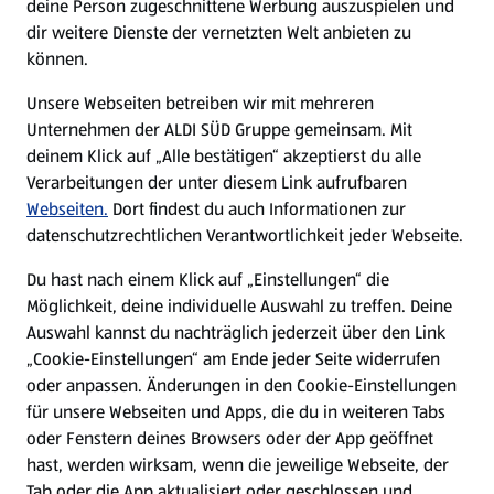
deine Person zugeschnittene Werbung auszuspielen und
Filialen
dir weitere Dienste der vernetzten Welt anbieten zu
können.
E-Ladestationen
Unsere Webseiten betreiben wir mit mehreren
Unternehmen der ALDI SÜD Gruppe gemeinsam. Mit
Nachhaltigkeit
deinem Klick auf „Alle bestätigen“ akzeptierst du alle
Verarbeitungen der unter diesem Link aufrufbaren
Karriere
Webseiten.
Dort findest du auch Informationen zur
datenschutzrechtlichen Verantwortlichkeit jeder Webseite.
Presse
Du hast nach einem Klick auf „Einstellungen“ die
Möglichkeit, deine individuelle Auswahl zu treffen. Deine
Hilfe & Kontakt
Auswahl kannst du nachträglich jederzeit über den Link
(öffnet in einem neuen Tab)
„Cookie-Einstellungen“ am Ende jeder Seite widerrufen
oder anpassen. Änderungen in den Cookie-Einstellungen
Unternehmen
für unsere Webseiten und Apps, die du in weiteren Tabs
oder Fenstern deines Browsers oder der App geöffnet
hast, werden wirksam, wenn die jeweilige Webseite, der
Folge uns hier:
Tab oder die App aktualisiert oder geschlossen und