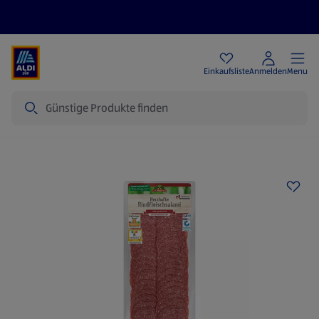
Angebote
Einkaufsliste
Anmelden
Menu
Suche