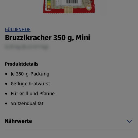
GÜLDENHOF
Bruzzlkracher 350 g, Mini
0,35 kg (8,43 €/1 kg)
Produktdetails
Je 350-g-Packung
Geflügelbratwurst
Für Grill und Pfanne
Spitzenqualität
Nährwerte