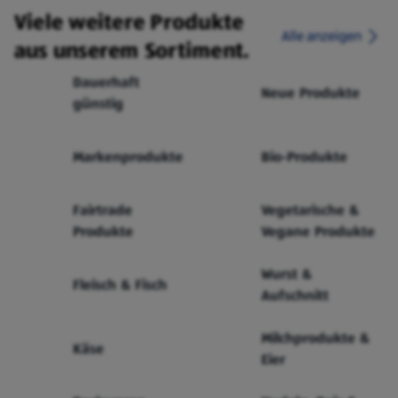
Viele weitere Produkte
Alle anzeigen
aus unserem Sortiment.
Dauerhaft
Neue Produkte
günstig
Markenprodukte
Bio-Produkte
Fairtrade
Vegetarische &
Produkte
Vegane Produkte
Wurst &
Fleisch & Fisch
Aufschnitt
Milchprodukte &
Käse
Eier