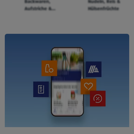
Backwaren,
Nudeln, Reis &
Aufstriche &
Hülsenfrüchte
Cerealien