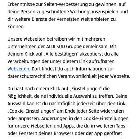
Erkenntnisse zur Seiten-Verbesserung zu gewinnen, auf
deine Person zugeschnittene Werbung auszuspielen und
Filialen
dir weitere Dienste der vernetzten Welt anbieten zu
können.
E-Ladestationen
Unsere Webseiten betreiben wir mit mehreren
Unternehmen der ALDI SÜD Gruppe gemeinsam. Mit
Nachhaltigkeit
deinem Klick auf „Alle bestätigen“ akzeptierst du alle
Verarbeitungen der unter diesem Link aufrufbaren
Karriere
Webseiten.
Dort findest du auch Informationen zur
datenschutzrechtlichen Verantwortlichkeit jeder Webseite.
Presse
Du hast nach einem Klick auf „Einstellungen“ die
Möglichkeit, deine individuelle Auswahl zu treffen. Deine
Hilfe & Kontakt
Auswahl kannst du nachträglich jederzeit über den Link
(öffnet in einem neuen Tab)
„Cookie-Einstellungen“ am Ende jeder Seite widerrufen
oder anpassen. Änderungen in den Cookie-Einstellungen
Unternehmen
für unsere Webseiten und Apps, die du in weiteren Tabs
oder Fenstern deines Browsers oder der App geöffnet