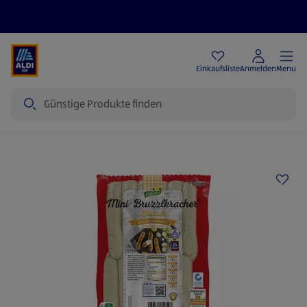
Angebote
Einkaufsliste
Anmelden
Menu
Suche