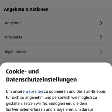
Fußzeilenmenü - weitere Links
Angebote & Aktionen
Angebote
Prospekte
Eigenmarken
ALDI Services
Cookie- und
Datenschutzeinstellungen
Newsletter
Um unsere
Webseiten
zu optimieren und das Surf-Erlebnis
WhatsApp
für dich so angenehm und persönlich wie möglich zu
gestalten, setzen wir Technologien ein, die dein
Surfverhalten erfassen und analysieren, um daraus
Über ALDI SÜD