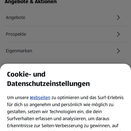
Fußzeilenmenü - weitere Links
Angebote & Aktionen
Angebote
Prospekte
Eigenmarken
ALDI Services
Cookie- und
Datenschutzeinstellungen
Newsletter
Um unsere
Webseiten
zu optimieren und das Surf-Erlebnis
WhatsApp
für dich so angenehm und persönlich wie möglich zu
gestalten, setzen wir Technologien ein, die dein
Surfverhalten erfassen und analysieren, um daraus
Über ALDI SÜD
Erkenntnisse zur Seiten-Verbesserung zu gewinnen, auf