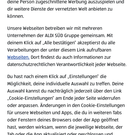
deine Person zugeschnittene Werbung auszuspielen und
Filialen
dir weitere Dienste der vernetzten Welt anbieten zu
können.
E-Ladestationen
Unsere Webseiten betreiben wir mit mehreren
Unternehmen der ALDI SÜD Gruppe gemeinsam. Mit
Nachhaltigkeit
deinem Klick auf „Alle bestätigen“ akzeptierst du alle
Verarbeitungen der unter diesem Link aufrufbaren
Karriere
Webseiten.
Dort findest du auch Informationen zur
datenschutzrechtlichen Verantwortlichkeit jeder Webseite.
Presse
Du hast nach einem Klick auf „Einstellungen“ die
Möglichkeit, deine individuelle Auswahl zu treffen. Deine
Hilfe & Kontakt
Auswahl kannst du nachträglich jederzeit über den Link
(öffnet in einem neuen Tab)
„Cookie-Einstellungen“ am Ende jeder Seite widerrufen
oder anpassen. Änderungen in den Cookie-Einstellungen
Unternehmen
für unsere Webseiten und Apps, die du in weiteren Tabs
oder Fenstern deines Browsers oder der App geöffnet
hast, werden wirksam, wenn die jeweilige Webseite, der
Folge uns hier:
Tab oder die App aktualisiert oder geschlossen und