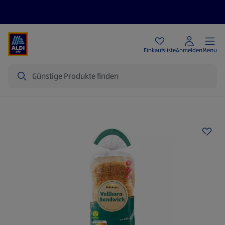
Angebote
Einkaufsliste
Anmelden
Menu
Suche