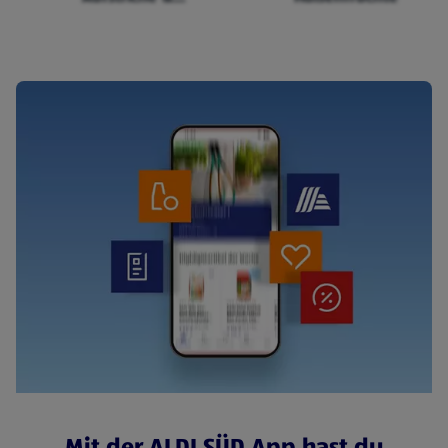
Cerealien
Mit der ALDI SÜD App hast du