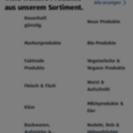
Alle anzeigen
aus unserem Sortiment.
Dauerhaft
Neue Produkte
günstig
Markenprodukte
Bio-Produkte
Fairtrade
Vegetarische &
Produkte
Vegane Produkte
Wurst &
Fleisch & Fisch
Aufschnitt
Milchprodukte &
Käse
Eier
Backwaren,
Nudeln, Reis &
Aufstriche &
Hülsenfrüchte