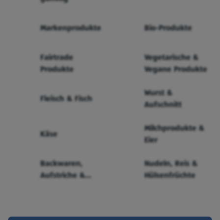
Markenprodukte
Bio-Produkte
Fairtrade
Vegetarische &
Produkte
Vegane Produkte
Wurst &
Fleisch & Fisch
Aufschnitt
Milchprodukte &
Käse
Eier
Backwaren,
Nudeln, Reis &
Aufstriche &
Hülsenfrüchte
Cerealien