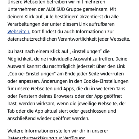
Unsere Webseiten betreiben wir mit mehreren
Unternehmen der ALDI SÜD Gruppe gemeinsam. Mit
Nachhaltigkeit
deinem Klick auf „Alle bestätigen“ akzeptierst du alle
Verarbeitungen der unter diesem Link aufrufbaren
Karriere
Webseiten.
Dort findest du auch Informationen zur
datenschutzrechtlichen Verantwortlichkeit jeder Webseite.
Presse
Du hast nach einem Klick auf „Einstellungen“ die
Möglichkeit, deine individuelle Auswahl zu treffen. Deine
Hilfe & Kontakt
Auswahl kannst du nachträglich jederzeit über den Link
(öffnet in einem neuen Tab)
„Cookie-Einstellungen“ am Ende jeder Seite widerrufen
oder anpassen. Änderungen in den Cookie-Einstellungen
Unternehmen
für unsere Webseiten und Apps, die du in weiteren Tabs
oder Fenstern deines Browsers oder der App geöffnet
hast, werden wirksam, wenn die jeweilige Webseite, der
Folge uns hier:
Tab oder die App aktualisiert oder geschlossen und
anschließend wieder geöffnet werden.
Jetzt die ALDI SÜD App downloaden
Weitere Informationen stellen wir dir in unserer
Datenschutzerklärung zur Verfügung.