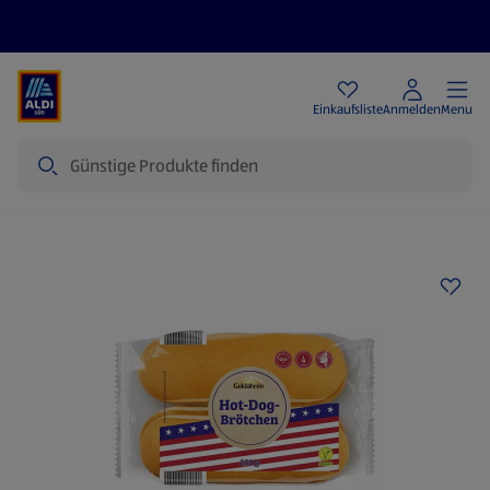
Angebote
Einkaufsliste
Anmelden
Menu
Suche