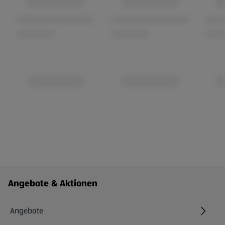
Fußzeilenmenü - weitere Links
Angebote & Aktionen
Angebote