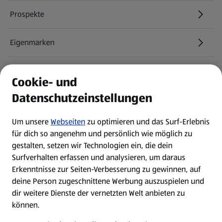
Prospekte
Eigenmarken
ALDI Services
Cookie- und
Datenschutzeinstellungen
Newsletter
Um unsere
Webseiten
zu optimieren und das Surf-Erlebnis
WhatsApp
für dich so angenehm und persönlich wie möglich zu
gestalten, setzen wir Technologien ein, die dein
Surfverhalten erfassen und analysieren, um daraus
Über ALDI SÜD
Erkenntnisse zur Seiten-Verbesserung zu gewinnen, auf
deine Person zugeschnittene Werbung auszuspielen und
Filialen
dir weitere Dienste der vernetzten Welt anbieten zu
können.
E-Ladestationen