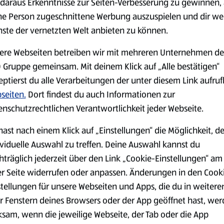
daraus Erkenntnisse zur Seiten-Verbesserung zu gewinnen, 
ne Person zugeschnittene Werbung auszuspielen und dir we
nste der vernetzten Welt anbieten zu können.
Markenprodukte
Bio-Produkte
ere Webseiten betreiben wir mit mehreren Unternehmen de
 Gruppe gemeinsam. Mit deinem Klick auf „Alle bestätigen“
eptierst du alle Verarbeitungen der unter diesem Link aufru
seiten.
Dort findest du auch Informationen zur
enschutzrechtlichen Verantwortlichkeit jeder Webseite.
Käse
Milchprodukte &
hast nach einem Klick auf „Einstellungen“ die Möglichkeit, d
Eier
ividuelle Auswahl zu treffen. Deine Auswahl kannst du
hträglich jederzeit über den Link „Cookie-Einstellungen“ am
er Seite widerrufen oder anpassen. Änderungen in den Cook
stellungen für unsere Webseiten und Apps, die du in weitere
r Fenstern deines Browsers oder der App geöffnet hast, we
ksam, wenn die jeweilige Webseite, der Tab oder die App