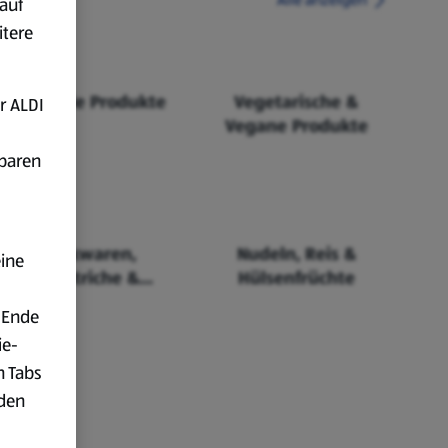
auf
itere
Fairtrade Produkte
Vegetarische &
r ALDI
Vegane Produkte
fbaren
Backwaren,
Nudeln, Reis &
eine
Aufstriche &
Hülsenfrüchte
Cerealien
 Ende
ie-
n Tabs
rden