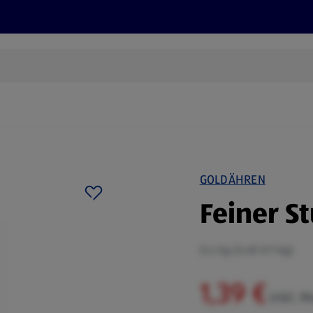
Rezepte und Tipps
Nachhaltigkeit
ALDI Services
GOLDÄHREN
Feiner S
0,4 kg (3,48 €/1 kg)
1,39 €
inkl. 