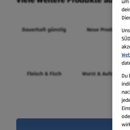
um 
dei
Die
Dauerhaft günstig
Neue Produkte
Uns
SÜD
akz
Web
dat
Fleisch & Fisch
Wurst & Aufschnitt
Du 
ind
nac
jed
Ein
ode
wir