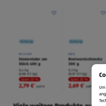
Kühlung
Kühlung
MILSANI
BBQ
Emmentaler am
Bratwurstschnecke
Stück 400 g
300 g
0,4 kg
0,3 kg
Co
(6,98 €/1 kg)
(8,97 €/1 kg)
Spare 20 %
Spare 30 %
2,79 €
2,69 €
²
²
3,49 €
3,89 €
Um 
ang
Tec
Viele weitere Produkte aus un