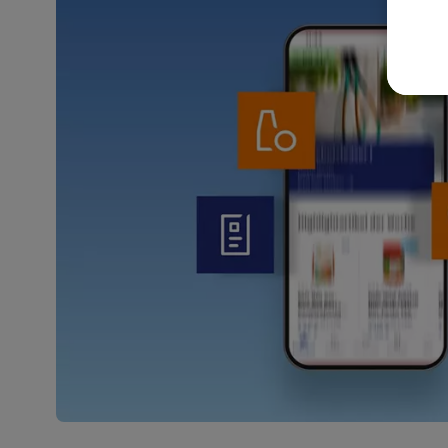
akt
wer
Weit
Dat
Übe