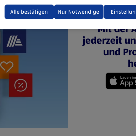
ualisiert oder geschlossen und anschließend wieder geöffne
den.
Alle bestätigen
Nur Notwendige
Einstellu
ere Informationen stellen wir dir in unserer
Mit der 
enschutzerklärung zur Verfügung.
jederzeit u
rsicht der Webseitenbetreiber und Datenschutzerklärungen
und Pro
h
(öffnet in einem