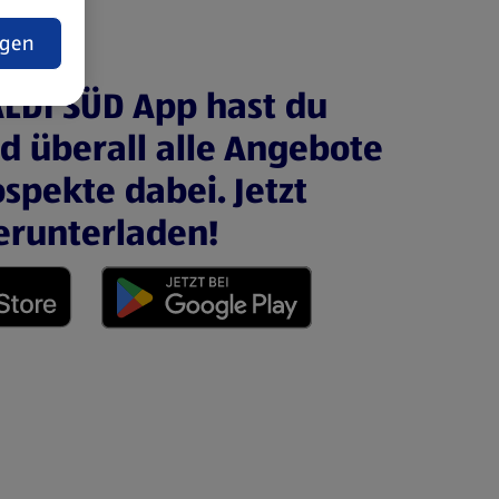
t
ngen
ALDI SÜD App hast du
nd überall alle Angebote
spekte dabei. Jetzt
erunterladen!
 neuen Tab)
(öffnet in einem neuen Tab)