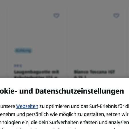
Kühlung
BBQ
Laugenbaguette mit
Bianco Toscana IGT
Kräuterbutter 175 g
0,75 l
0,18 kg
0,75 l
okie- und Datenschutzeinstellungen
(4,51 €/1 kg)
(3,72 €/1 l)
Spare 38 %
Spare 20 %
0,79 €
2,79 €
²
²
1,29 €
3,49 €
unsere
Webseiten
zu optimieren und das Surf-Erlebnis für d
enehm und persönlich wie möglich zu gestalten, setzen wir
hnologien ein, die dein Surfverhalten erfassen und analysier
serem Sortiment.