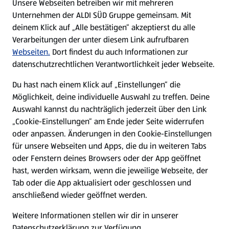
Unsere Webseiten betreiben wir mit mehreren
Unternehmen der ALDI SÜD Gruppe gemeinsam. Mit
Nachhaltigkeit
deinem Klick auf „Alle bestätigen“ akzeptierst du alle
Verarbeitungen der unter diesem Link aufrufbaren
Karriere
Webseiten.
Dort findest du auch Informationen zur
datenschutzrechtlichen Verantwortlichkeit jeder Webseite.
Presse
Du hast nach einem Klick auf „Einstellungen“ die
Möglichkeit, deine individuelle Auswahl zu treffen. Deine
Hilfe & Kontakt
Auswahl kannst du nachträglich jederzeit über den Link
(öffnet in einem neuen Tab)
„Cookie-Einstellungen“ am Ende jeder Seite widerrufen
oder anpassen. Änderungen in den Cookie-Einstellungen
Unternehmen
für unsere Webseiten und Apps, die du in weiteren Tabs
oder Fenstern deines Browsers oder der App geöffnet
hast, werden wirksam, wenn die jeweilige Webseite, der
Folge uns hier:
Tab oder die App aktualisiert oder geschlossen und
anschließend wieder geöffnet werden.
Jetzt die ALDI SÜD App downloaden
Weitere Informationen stellen wir dir in unserer
Datenschutzerklärung zur Verfügung.