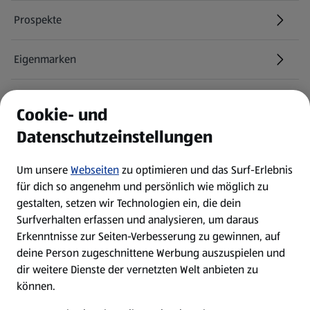
Prospekte
Eigenmarken
ALDI Services
Cookie- und
Datenschutzeinstellungen
Newsletter
Um unsere
Webseiten
zu optimieren und das Surf-Erlebnis
WhatsApp
für dich so angenehm und persönlich wie möglich zu
gestalten, setzen wir Technologien ein, die dein
Surfverhalten erfassen und analysieren, um daraus
Über ALDI SÜD
Erkenntnisse zur Seiten-Verbesserung zu gewinnen, auf
deine Person zugeschnittene Werbung auszuspielen und
Filialen
dir weitere Dienste der vernetzten Welt anbieten zu
können.
E-Ladestationen