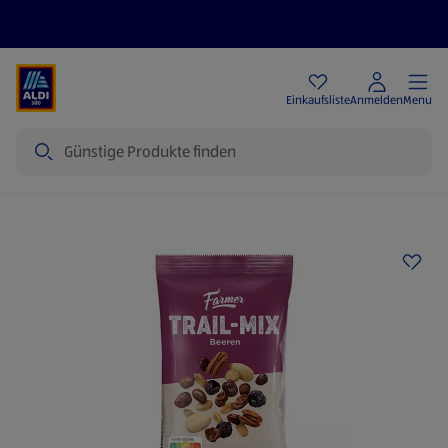
Angebote
Einkaufsliste
Anmelden
Menu
Suche