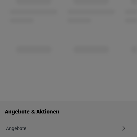
Fußzeilenmenü - weitere Links
Angebote & Aktionen
Angebote