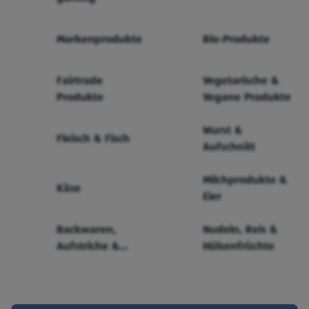
Markenprodukte
Bio-Produkte
Fairtrade
Vegetarische &
Produkte
Vegane Produkte
Wurst &
Fleisch & Fisch
Aufschnitt
Milchprodukte &
Käse
Eier
Backwaren,
Nudeln, Reis &
Aufstriche &
Hülsenfrüchte
Cerealien