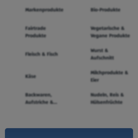
Markenprodukte
Bio-Produkte
Fairtrade
Vegetarische &
Produkte
Vegane Produkte
Wurst &
Fleisch & Fisch
Aufschnitt
Milchprodukte &
Käse
Eier
Backwaren,
Nudeln, Reis &
Aufstriche &
Hülsenfrüchte
Cerealien