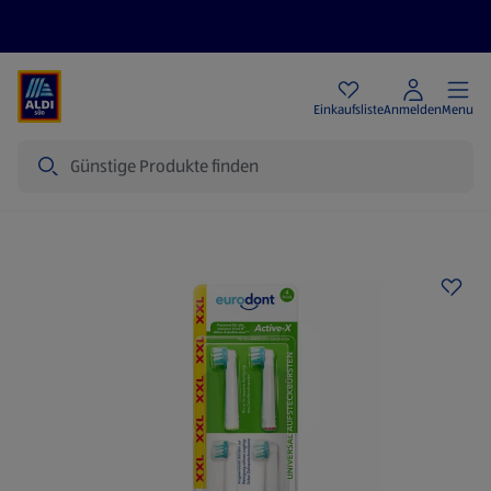
Angebote
Einkaufsliste
Anmelden
Menu
Suche