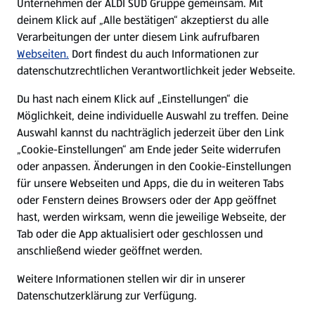
Unternehmen der ALDI SÜD Gruppe gemeinsam. Mit
Nachhaltigkeit
deinem Klick auf „Alle bestätigen“ akzeptierst du alle
Verarbeitungen der unter diesem Link aufrufbaren
Karriere
Webseiten.
Dort findest du auch Informationen zur
datenschutzrechtlichen Verantwortlichkeit jeder Webseite.
Presse
Du hast nach einem Klick auf „Einstellungen“ die
Möglichkeit, deine individuelle Auswahl zu treffen. Deine
Hilfe & Kontakt
Auswahl kannst du nachträglich jederzeit über den Link
(öffnet in einem neuen Tab)
„Cookie-Einstellungen“ am Ende jeder Seite widerrufen
oder anpassen. Änderungen in den Cookie-Einstellungen
Unternehmen
für unsere Webseiten und Apps, die du in weiteren Tabs
oder Fenstern deines Browsers oder der App geöffnet
hast, werden wirksam, wenn die jeweilige Webseite, der
Folge uns hier:
Tab oder die App aktualisiert oder geschlossen und
anschließend wieder geöffnet werden.
Jetzt die ALDI SÜD App downloaden
Weitere Informationen stellen wir dir in unserer
Datenschutzerklärung zur Verfügung.