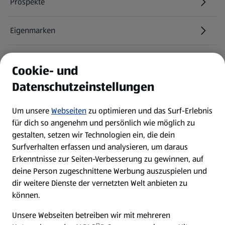
Prospekte
Eigenmarken
ALDI Services
Cookie- und
Datenschutzeinstellungen
Newsletter
Um unsere
Webseiten
zu optimieren und das Surf-Erlebnis
WhatsApp
für dich so angenehm und persönlich wie möglich zu
gestalten, setzen wir Technologien ein, die dein
Surfverhalten erfassen und analysieren, um daraus
Über ALDI SÜD
Erkenntnisse zur Seiten-Verbesserung zu gewinnen, auf
deine Person zugeschnittene Werbung auszuspielen und
Filialen
dir weitere Dienste der vernetzten Welt anbieten zu
können.
E-Ladestationen
Unsere Webseiten betreiben wir mit mehreren