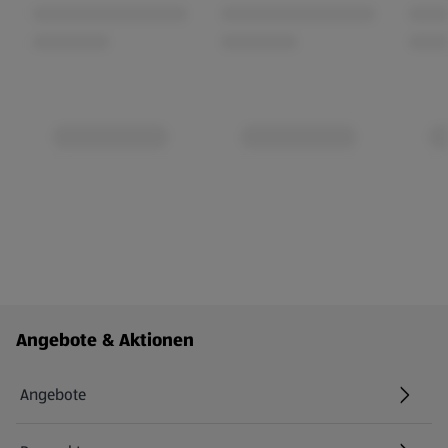
Fußzeilenmenü - weitere Links
Angebote & Aktionen
Angebote