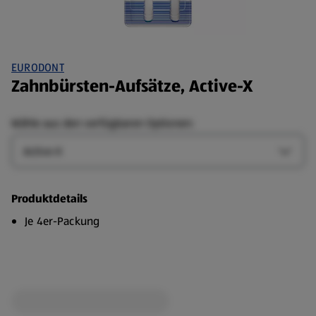
EURODONT
Zahnbürsten-Aufsätze, Active-X
Wähle aus den verfügbaren Optionen:
Art
Art-Op
Produktdetails
Je 4er-Packung