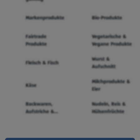
Markenprodukte
Bio-Produkte
Fairtrade
Vegetarische &
Produkte
Vegane Produkte
Wurst &
Fleisch & Fisch
Aufschnitt
Milchprodukte &
Käse
Eier
Backwaren,
Nudeln, Reis &
Aufstriche &
Hülsenfrüchte
Cerealien