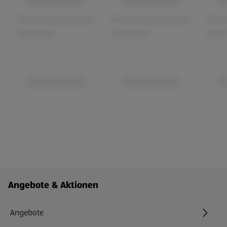
Fußzeilenmenü - weitere Links
Angebote & Aktionen
Angebote