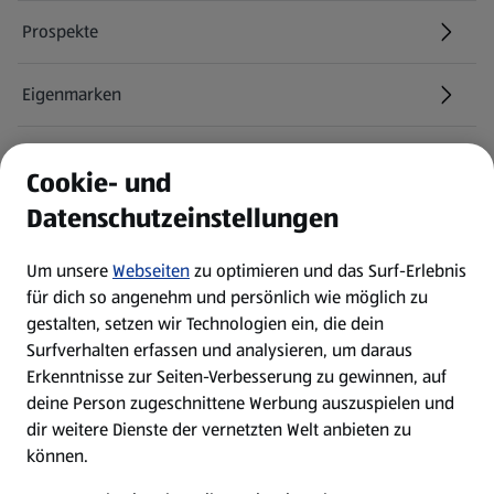
Prospekte
Eigenmarken
ALDI Services
Cookie- und
Datenschutzeinstellungen
Newsletter
Um unsere
Webseiten
zu optimieren und das Surf-Erlebnis
WhatsApp
für dich so angenehm und persönlich wie möglich zu
gestalten, setzen wir Technologien ein, die dein
Surfverhalten erfassen und analysieren, um daraus
Über ALDI SÜD
Erkenntnisse zur Seiten-Verbesserung zu gewinnen, auf
deine Person zugeschnittene Werbung auszuspielen und
Filialen
dir weitere Dienste der vernetzten Welt anbieten zu
können.
E-Ladestationen