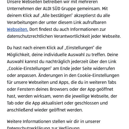
Unsere Webseiten betreiben wir mit mehreren
Unternehmen der ALDI SÜD Gruppe gemeinsam. Mit
Nachhaltigkeit
deinem Klick auf „Alle bestätigen“ akzeptierst du alle
Verarbeitungen der unter diesem Link aufrufbaren
Karriere
Webseiten.
Dort findest du auch Informationen zur
datenschutzrechtlichen Verantwortlichkeit jeder Webseite.
Presse
Du hast nach einem Klick auf „Einstellungen“ die
Möglichkeit, deine individuelle Auswahl zu treffen. Deine
Hilfe & Kontakt
Auswahl kannst du nachträglich jederzeit über den Link
(öffnet in einem neuen Tab)
„Cookie-Einstellungen“ am Ende jeder Seite widerrufen
oder anpassen. Änderungen in den Cookie-Einstellungen
Unternehmen
für unsere Webseiten und Apps, die du in weiteren Tabs
oder Fenstern deines Browsers oder der App geöffnet
hast, werden wirksam, wenn die jeweilige Webseite, der
Folge uns hier:
Tab oder die App aktualisiert oder geschlossen und
anschließend wieder geöffnet werden.
Jetzt die ALDI SÜD App downloaden
Weitere Informationen stellen wir dir in unserer
Datenschutzerklärung zur Verfügung.