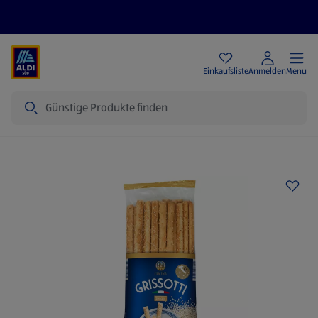
Angebote
Einkaufsliste
Anmelden
Menu
Suche