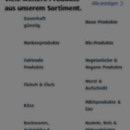
Alle anzeigen
aus unserem Sortiment.
Dauerhaft
Neue Produkte
günstig
Markenprodukte
Bio-Produkte
Fairtrade
Vegetarische &
Produkte
Vegane Produkte
Wurst &
Fleisch & Fisch
Aufschnitt
Milchprodukte &
Käse
Eier
Backwaren,
Nudeln, Reis &
Aufstriche &
Hülsenfrüchte