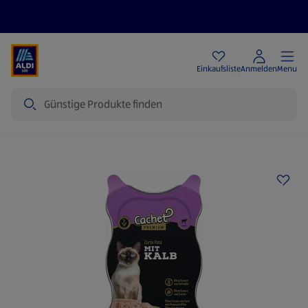
Angebote
Einkaufsliste
Anmelden
Menu
Suche