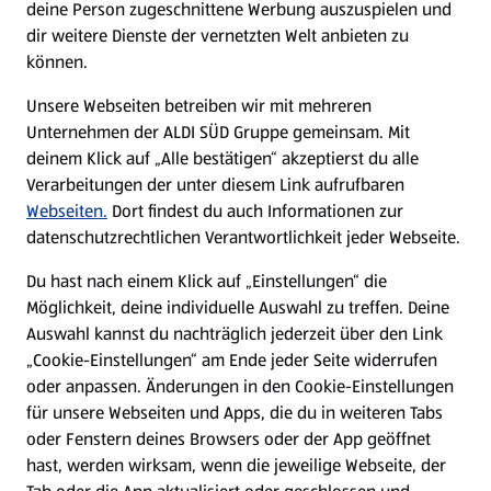
deine Person zugeschnittene Werbung auszuspielen und
Filialen
dir weitere Dienste der vernetzten Welt anbieten zu
können.
E-Ladestationen
Unsere Webseiten betreiben wir mit mehreren
Unternehmen der ALDI SÜD Gruppe gemeinsam. Mit
Nachhaltigkeit
deinem Klick auf „Alle bestätigen“ akzeptierst du alle
Verarbeitungen der unter diesem Link aufrufbaren
Karriere
Webseiten.
Dort findest du auch Informationen zur
datenschutzrechtlichen Verantwortlichkeit jeder Webseite.
Presse
Du hast nach einem Klick auf „Einstellungen“ die
Möglichkeit, deine individuelle Auswahl zu treffen. Deine
Hilfe & Kontakt
Auswahl kannst du nachträglich jederzeit über den Link
(öffnet in einem neuen Tab)
„Cookie-Einstellungen“ am Ende jeder Seite widerrufen
oder anpassen. Änderungen in den Cookie-Einstellungen
Unternehmen
für unsere Webseiten und Apps, die du in weiteren Tabs
oder Fenstern deines Browsers oder der App geöffnet
hast, werden wirksam, wenn die jeweilige Webseite, der
Folge uns hier: