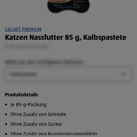
CACHET PREMIUM
Katzen Nassfutter 85 g, Kalbspastete
0,09 kg (5,29 €/1 kg)
Wähle aus den verfügbaren Optionen:
Geschmack
Gesch
Produktdetails
Je 85-g-Packung
Ohne Zusatz von Getreide
Ohne Zusatz von Zucker
Ohne Zusatz von Konservierungsmitteln