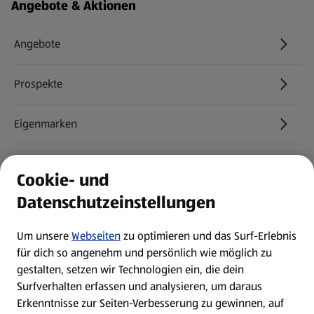
Fußzeilenmenü - weitere Links
Angebote & Aktionen
Angebote
Prospekte
Eigenmarken
ALDI Services
Cookie- und
Datenschutzeinstellungen
Newsletter
Um unsere
Webseiten
zu optimieren und das Surf-Erlebnis
WhatsApp
für dich so angenehm und persönlich wie möglich zu
gestalten, setzen wir Technologien ein, die dein
Surfverhalten erfassen und analysieren, um daraus
Über ALDI SÜD
Erkenntnisse zur Seiten-Verbesserung zu gewinnen, auf