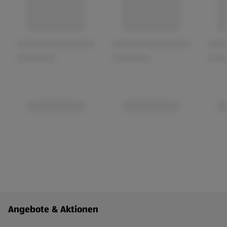
Fußzeilenmenü - weitere Links
Angebote & Aktionen