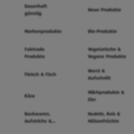
Dauerhaft
Neue Produkte
günstig
Markenprodukte
Bio-Produkte
Fairtrade
Vegetarische &
Produkte
Vegane Produkte
Wurst &
Fleisch & Fisch
Aufschnitt
Milchprodukte &
Käse
Eier
Backwaren,
Nudeln, Reis &
Aufstriche &
Hülsenfrüchte
Cerealien