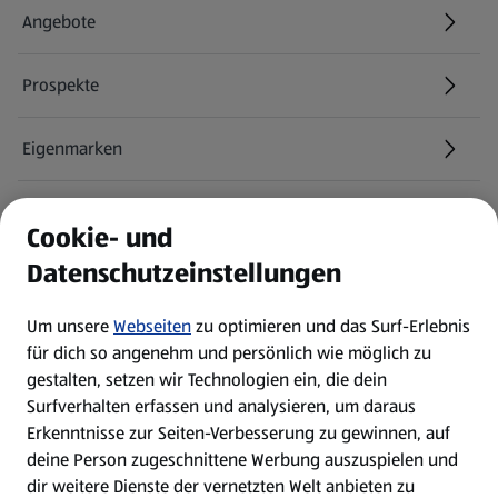
Angebote
Prospekte
Eigenmarken
ALDI Services
Cookie- und
Datenschutzeinstellungen
Newsletter
Um unsere
Webseiten
zu optimieren und das Surf-Erlebnis
WhatsApp
für dich so angenehm und persönlich wie möglich zu
gestalten, setzen wir Technologien ein, die dein
Surfverhalten erfassen und analysieren, um daraus
Über ALDI SÜD
Erkenntnisse zur Seiten-Verbesserung zu gewinnen, auf
deine Person zugeschnittene Werbung auszuspielen und
Filialen
dir weitere Dienste der vernetzten Welt anbieten zu