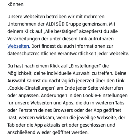
können.
E-Ladestationen
Unsere Webseiten betreiben wir mit mehreren
Unternehmen der ALDI SÜD Gruppe gemeinsam. Mit
Nachhaltigkeit
deinem Klick auf „Alle bestätigen“ akzeptierst du alle
Verarbeitungen der unter diesem Link aufrufbaren
Karriere
Webseiten.
Dort findest du auch Informationen zur
datenschutzrechtlichen Verantwortlichkeit jeder Webseite.
Presse
Du hast nach einem Klick auf „Einstellungen“ die
Möglichkeit, deine individuelle Auswahl zu treffen. Deine
Hilfe & Kontakt
Auswahl kannst du nachträglich jederzeit über den Link
(öffnet in einem neuen Tab)
„Cookie-Einstellungen“ am Ende jeder Seite widerrufen
oder anpassen. Änderungen in den Cookie-Einstellungen
Unternehmen
für unsere Webseiten und Apps, die du in weiteren Tabs
oder Fenstern deines Browsers oder der App geöffnet
hast, werden wirksam, wenn die jeweilige Webseite, der
Folge uns hier:
Tab oder die App aktualisiert oder geschlossen und
anschließend wieder geöffnet werden.