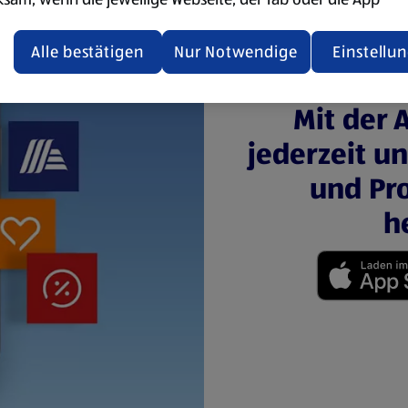
ualisiert oder geschlossen und anschließend wieder geöffne
den.
Alle bestätigen
Nur Notwendige
Einstellu
ere Informationen stellen wir dir in unserer
Mit der 
enschutzerklärung zur Verfügung.
jederzeit u
rsicht der Webseitenbetreiber und Datenschutzerklärungen
und Pro
h
(öffnet in einem