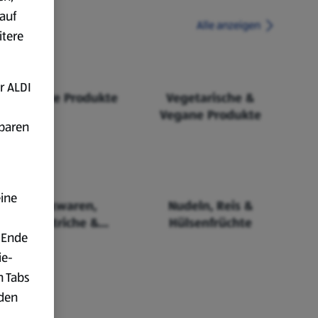
auf
Alle anzeigen
itere
r ALDI
Fairtrade Produkte
Vegetarische &
Vegane Produkte
fbaren
eine
Backwaren,
Nudeln, Reis &
Aufstriche &
Hülsenfrüchte
 Ende
Cerealien
ie-
n Tabs
rden