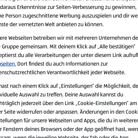
daraus Erkenntnisse zur Seiten-Verbesserung zu gewinnen, 
serem Sortiment.
ne Person zugeschnittene Werbung auszuspielen und dir we
nste der vernetzten Welt anbieten zu können.
ere Webseiten betreiben wir mit mehreren Unternehmen de
Markenprodukte
Bio-Produkte
 Gruppe gemeinsam. Mit deinem Klick auf „Alle bestätigen“
eptierst du alle Verarbeitungen der unter diesem Link aufru
seiten.
Dort findest du auch Informationen zur
enschutzrechtlichen Verantwortlichkeit jeder Webseite.
hast nach einem Klick auf „Einstellungen“ die Möglichkeit, d
Käse
Milchprodukte &
ividuelle Auswahl zu treffen. Deine Auswahl kannst du
Eier
hträglich jederzeit über den Link „Cookie-Einstellungen“ am
er Seite widerrufen oder anpassen. Änderungen in den Cook
stellungen für unsere Webseiten und Apps, die du in weitere
r Fenstern deines Browsers oder der App geöffnet hast, we
ksam, wenn die jeweilige Webseite, der Tab oder die App