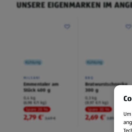
UNSERE EIGENMARKEN IM ANG
Kühlung
Kühlung
MILSANI
BBQ
Emmentaler am
Bratwurstschnecke
Stück 400 g
300 g
Co
0,4 kg
0,3 kg
(6,98 €/1 kg)
(8,97 €/1 kg)
Spare 20 %
Spare 30 %
Um 
2,79 €
2,69 €
²
²
3,49 €
3,89 €
ang
Tec