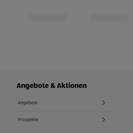
Fußzeilenmenü - weitere Links
Angebote & Aktionen
Angebote
Prospekte