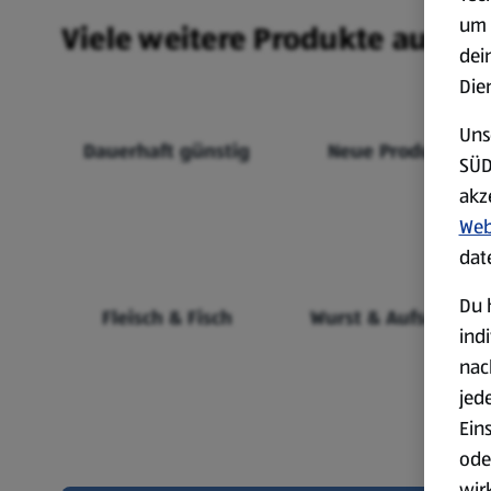
um 
Viele weitere Produkte aus un
dei
Die
Uns
Dauerhaft günstig
Neue Produkte
SÜD
akz
Web
dat
Du 
Fleisch & Fisch
Wurst & Aufschnitt
ind
nac
jed
Ein
ode
wir