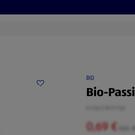
Rezepte und Tipps
Nachhaltigkeit
ALDI Services
BIO
Bio-Pass
0,5 kg (1,38 €/1 kg)
0,69 €
inkl. 