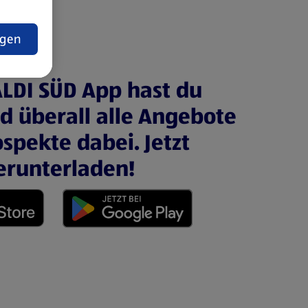
t
ngen
ALDI SÜD App hast du
nd überall alle Angebote
spekte dabei. Jetzt
erunterladen!
 neuen Tab)
(öffnet in einem neuen Tab)