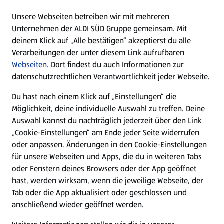
E-Ladestationen
Unsere Webseiten betreiben wir mit mehreren
Unternehmen der ALDI SÜD Gruppe gemeinsam. Mit
Nachhaltigkeit
deinem Klick auf „Alle bestätigen“ akzeptierst du alle
Verarbeitungen der unter diesem Link aufrufbaren
Karriere
Webseiten.
Dort findest du auch Informationen zur
datenschutzrechtlichen Verantwortlichkeit jeder Webseite.
Presse
Du hast nach einem Klick auf „Einstellungen“ die
Möglichkeit, deine individuelle Auswahl zu treffen. Deine
Hilfe & Kontakt
Auswahl kannst du nachträglich jederzeit über den Link
(öffnet in einem neuen Tab)
„Cookie-Einstellungen“ am Ende jeder Seite widerrufen
oder anpassen. Änderungen in den Cookie-Einstellungen
Unternehmen
für unsere Webseiten und Apps, die du in weiteren Tabs
oder Fenstern deines Browsers oder der App geöffnet
hast, werden wirksam, wenn die jeweilige Webseite, der
Folge uns hier:
Tab oder die App aktualisiert oder geschlossen und
anschließend wieder geöffnet werden.
Jetzt die ALDI SÜD App downloaden