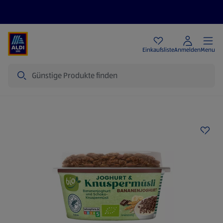
Angebote
Einkaufsliste
Anmelden
Menu
Suche