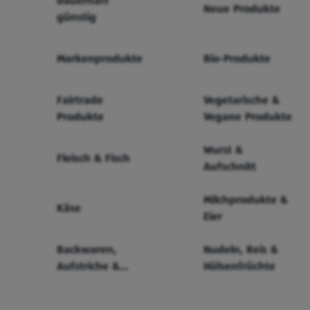
Dauerhaft
Neue Produkte
günstig
Markenprodukte
Bio-Produkte
Fairtrade
Vegetarische &
Produkte
Vegane Produkte
Wurst &
Fleisch & Fisch
Aufschnitt
Milchprodukte &
Käse
Eier
Backwaren,
Nudeln, Reis &
Aufstriche &
Hülsenfrüchte
Cerealien