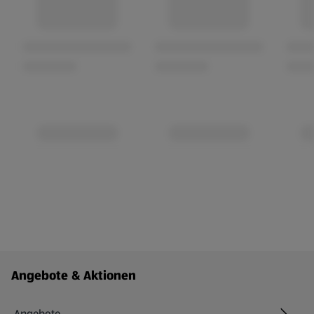
Fußzeilenmenü - weitere Links
Angebote & Aktionen
Angebote