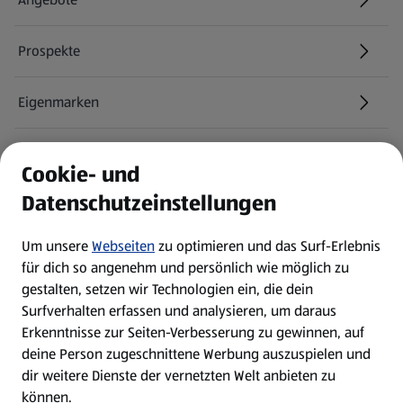
Prospekte
Eigenmarken
ALDI Services
Cookie- und
Datenschutzeinstellungen
Newsletter
Um unsere
Webseiten
zu optimieren und das Surf-Erlebnis
WhatsApp
für dich so angenehm und persönlich wie möglich zu
gestalten, setzen wir Technologien ein, die dein
Surfverhalten erfassen und analysieren, um daraus
Über ALDI SÜD
Erkenntnisse zur Seiten-Verbesserung zu gewinnen, auf
deine Person zugeschnittene Werbung auszuspielen und
Filialen
dir weitere Dienste der vernetzten Welt anbieten zu
können.