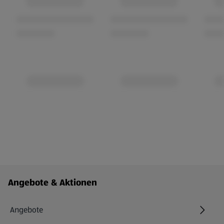
Fußzeilenmenü - weitere Links
Angebote & Aktionen
Angebote