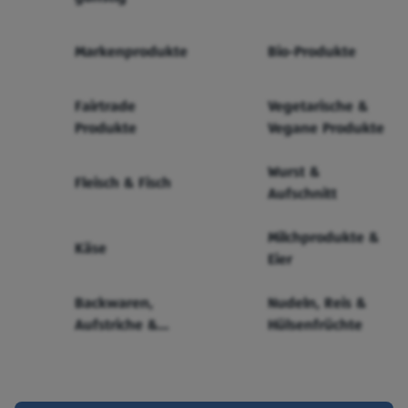
Markenprodukte
Bio-Produkte
Fairtrade
Vegetarische &
Produkte
Vegane Produkte
Wurst &
Fleisch & Fisch
Aufschnitt
Milchprodukte &
Käse
Eier
Backwaren,
Nudeln, Reis &
Aufstriche &
Hülsenfrüchte
Cerealien