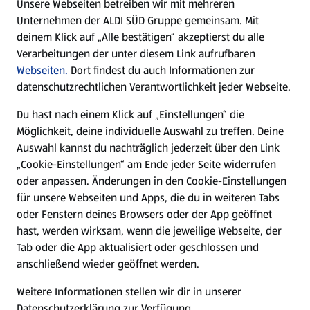
Unsere Webseiten betreiben wir mit mehreren
Unternehmen der ALDI SÜD Gruppe gemeinsam. Mit
Nachhaltigkeit
deinem Klick auf „Alle bestätigen“ akzeptierst du alle
Verarbeitungen der unter diesem Link aufrufbaren
Karriere
Webseiten.
Dort findest du auch Informationen zur
datenschutzrechtlichen Verantwortlichkeit jeder Webseite.
Presse
Du hast nach einem Klick auf „Einstellungen“ die
Möglichkeit, deine individuelle Auswahl zu treffen. Deine
Hilfe & Kontakt
Auswahl kannst du nachträglich jederzeit über den Link
(öffnet in einem neuen Tab)
„Cookie-Einstellungen“ am Ende jeder Seite widerrufen
oder anpassen. Änderungen in den Cookie-Einstellungen
Unternehmen
für unsere Webseiten und Apps, die du in weiteren Tabs
oder Fenstern deines Browsers oder der App geöffnet
hast, werden wirksam, wenn die jeweilige Webseite, der
Folge uns hier:
Tab oder die App aktualisiert oder geschlossen und
anschließend wieder geöffnet werden.
Jetzt die ALDI SÜD App downloaden
Weitere Informationen stellen wir dir in unserer
Datenschutzerklärung zur Verfügung.