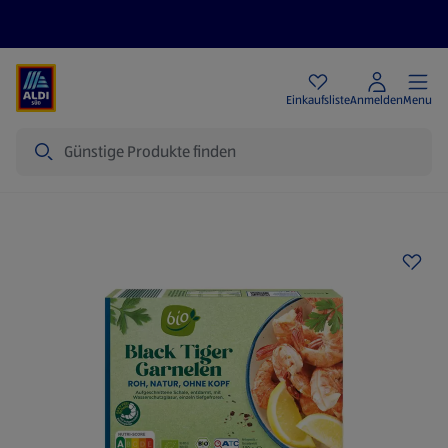
Angebote
Einkaufsliste
Anmelden
Menu
Suche