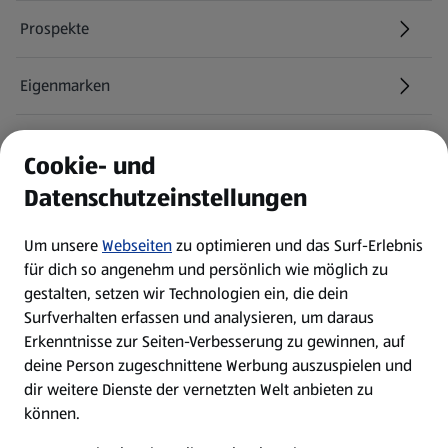
Prospekte
Eigenmarken
ALDI Services
Cookie- und
Datenschutzeinstellungen
Newsletter
Um unsere
Webseiten
zu optimieren und das Surf-Erlebnis
WhatsApp
für dich so angenehm und persönlich wie möglich zu
gestalten, setzen wir Technologien ein, die dein
Surfverhalten erfassen und analysieren, um daraus
Über ALDI SÜD
Erkenntnisse zur Seiten-Verbesserung zu gewinnen, auf
deine Person zugeschnittene Werbung auszuspielen und
Filialen
dir weitere Dienste der vernetzten Welt anbieten zu
können.
E-Ladestationen