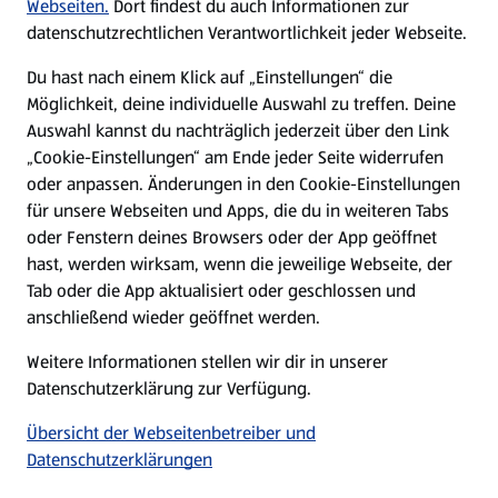
Karriere
Webseiten.
Dort findest du auch Informationen zur
datenschutzrechtlichen Verantwortlichkeit jeder Webseite.
Presse
Du hast nach einem Klick auf „Einstellungen“ die
Möglichkeit, deine individuelle Auswahl zu treffen. Deine
Hilfe & Kontakt
Auswahl kannst du nachträglich jederzeit über den Link
(öffnet in einem neuen Tab)
„Cookie-Einstellungen“ am Ende jeder Seite widerrufen
oder anpassen. Änderungen in den Cookie-Einstellungen
Unternehmen
für unsere Webseiten und Apps, die du in weiteren Tabs
oder Fenstern deines Browsers oder der App geöffnet
hast, werden wirksam, wenn die jeweilige Webseite, der
Folge uns hier:
Tab oder die App aktualisiert oder geschlossen und
anschließend wieder geöffnet werden.
Jetzt die ALDI SÜD App downloaden
Weitere Informationen stellen wir dir in unserer
Datenschutzerklärung zur Verfügung.
Übersicht der Webseitenbetreiber und
Datenschutzerklärungen