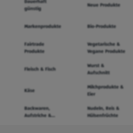
Dauerhaft
Neue Produkte
günstig
Markenprodukte
Bio-Produkte
Fairtrade
Vegetarische &
Produkte
Vegane Produkte
Wurst &
Fleisch & Fisch
Aufschnitt
Milchprodukte &
Käse
Eier
Backwaren,
Nudeln, Reis &
Aufstriche &
Hülsenfrüchte
Cerealien