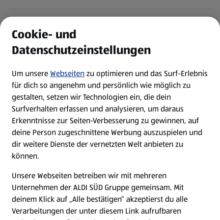
ALDI Services
Cookie- und
Datenschutzeinstellungen
Newsletter
Um unsere
Webseiten
zu optimieren und das Surf-Erlebnis
WhatsApp
für dich so angenehm und persönlich wie möglich zu
gestalten, setzen wir Technologien ein, die dein
Surfverhalten erfassen und analysieren, um daraus
Über ALDI SÜD
Erkenntnisse zur Seiten-Verbesserung zu gewinnen, auf
deine Person zugeschnittene Werbung auszuspielen und
Filialen
dir weitere Dienste der vernetzten Welt anbieten zu
können.
E-Ladestationen
Unsere Webseiten betreiben wir mit mehreren
Unternehmen der ALDI SÜD Gruppe gemeinsam. Mit
Nachhaltigkeit
deinem Klick auf „Alle bestätigen“ akzeptierst du alle
Verarbeitungen der unter diesem Link aufrufbaren