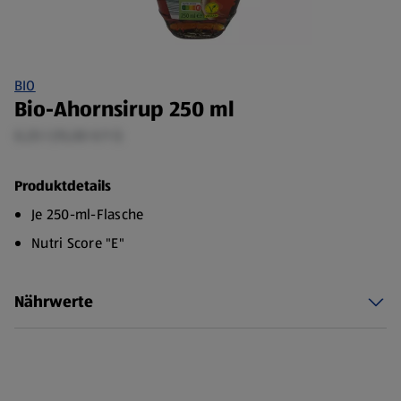
BIO
Bio-Ahornsirup 250 ml
0,25 l (15,00 €/1 l)
Produktdetails
Je 250-ml-Flasche
Nutri Score "E"
Nährwerte