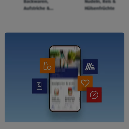
Backwaren,
Nudeln, Reis &
Aufstriche &
Hülsenfrüchte
Cerealien