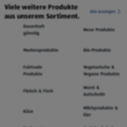
Viele weitere Produkte
Alle anzeigen
aus unserem Sortiment.
Dauerhaft
Neue Produkte
günstig
Markenprodukte
Bio-Produkte
Fairtrade
Vegetarische &
Produkte
Vegane Produkte
Wurst &
Fleisch & Fisch
Aufschnitt
Milchprodukte &
Käse
Eier