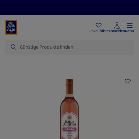
Angebote
Einkaufsliste
Anmelden
Menu
Suche