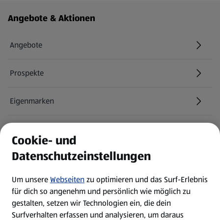
Fußzeilenmenü - weitere Links
Angebote & Aktionen
Angebote
Prospekte
Eigenmarken
ALDI Services
Cookie- und
Datenschutzeinstellungen
Newsletter
Um unsere
Webseiten
zu optimieren und das Surf-Erlebnis
WhatsApp
für dich so angenehm und persönlich wie möglich zu
gestalten, setzen wir Technologien ein, die dein
Surfverhalten erfassen und analysieren, um daraus
Über ALDI SÜD