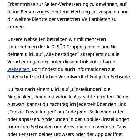
Erkenntnisse zur Seiten-Verbesserung zu gewinnen, auf
deine Person zugeschnittene Werbung auszuspielen und
Filialen
dir weitere Dienste der vernetzten Welt anbieten zu
können.
E-Ladestationen
Unsere Webseiten betreiben wir mit mehreren
Unternehmen der ALDI SÜD Gruppe gemeinsam. Mit
Nachhaltigkeit
deinem Klick auf „Alle bestätigen“ akzeptierst du alle
Verarbeitungen der unter diesem Link aufrufbaren
Karriere
Webseiten.
Dort findest du auch Informationen zur
datenschutzrechtlichen Verantwortlichkeit jeder Webseite.
Presse
Du hast nach einem Klick auf „Einstellungen“ die
Möglichkeit, deine individuelle Auswahl zu treffen. Deine
Hilfe & Kontakt
Auswahl kannst du nachträglich jederzeit über den Link
(öffnet in einem neuen Tab)
„Cookie-Einstellungen“ am Ende jeder Seite widerrufen
oder anpassen. Änderungen in den Cookie-Einstellungen
Unternehmen
für unsere Webseiten und Apps, die du in weiteren Tabs
oder Fenstern deines Browsers oder der App geöffnet