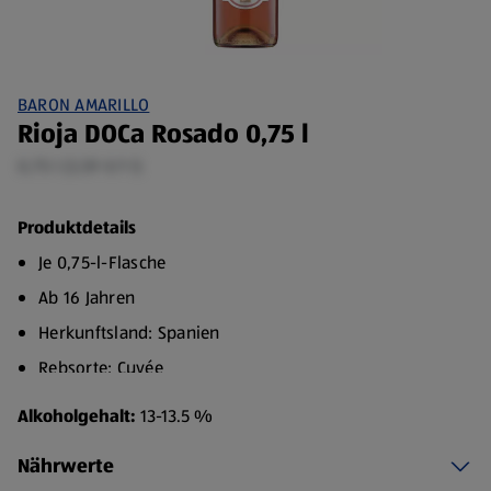
BARON AMARILLO
Rioja DOCa Rosado 0,75 l
0,75 l (3,59 €/1 l)
Produktdetails
Je 0,75-l-Flasche
Ab 16 Jahren
Herkunftsland: Spanien
Rebsorte: Cuvée
Geschmack: Trocken
Alkoholgehalt:
13-13.5 %
Speiseempfehlung: Rind, Käse
Nährwerte
Diese Traubenkomposition verleiht diesem fruchtigen