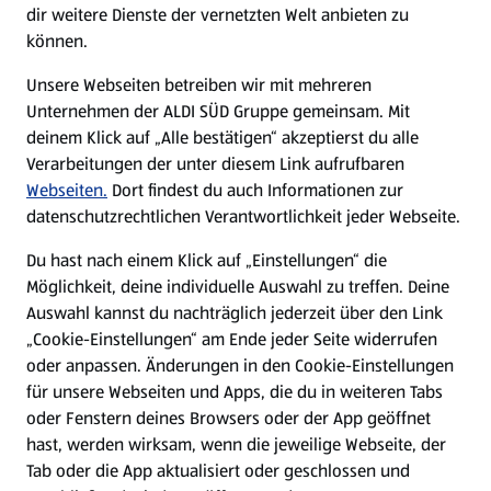
dir weitere Dienste der vernetzten Welt anbieten zu
können.
E-Ladestationen
Unsere Webseiten betreiben wir mit mehreren
Unternehmen der ALDI SÜD Gruppe gemeinsam. Mit
Nachhaltigkeit
deinem Klick auf „Alle bestätigen“ akzeptierst du alle
Verarbeitungen der unter diesem Link aufrufbaren
Karriere
Webseiten.
Dort findest du auch Informationen zur
datenschutzrechtlichen Verantwortlichkeit jeder Webseite.
Presse
Du hast nach einem Klick auf „Einstellungen“ die
Möglichkeit, deine individuelle Auswahl zu treffen. Deine
Hilfe & Kontakt
Auswahl kannst du nachträglich jederzeit über den Link
(öffnet in einem neuen Tab)
„Cookie-Einstellungen“ am Ende jeder Seite widerrufen
oder anpassen. Änderungen in den Cookie-Einstellungen
Unternehmen
für unsere Webseiten und Apps, die du in weiteren Tabs
oder Fenstern deines Browsers oder der App geöffnet
hast, werden wirksam, wenn die jeweilige Webseite, der
Folge uns hier:
Tab oder die App aktualisiert oder geschlossen und