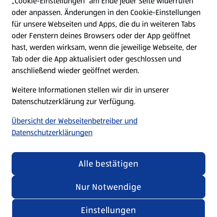
„Cookie-Einstellungen“ am Ende jeder Seite widerrufen
oder anpassen. Änderungen in den Cookie-Einstellungen
Unternehmen
für unsere Webseiten und Apps, die du in weiteren Tabs
oder Fenstern deines Browsers oder der App geöffnet
hast, werden wirksam, wenn die jeweilige Webseite, der
Folge uns hier:
Tab oder die App aktualisiert oder geschlossen und
anschließend wieder geöffnet werden.
Jetzt die ALDI SÜD App downloaden
Weitere Informationen stellen wir dir in unserer
Datenschutzerklärung zur Verfügung.
Übersicht der Webseitenbetreiber und
Datenschutzerklärungen
Datenschutz- und Richtlinienmenü
(öffnet in einem neuen Tab)
Cookie-Einstellungen
Garantieportal
Alle bestätigen
Impressum
Datenschutzerklärung
Nur Notwendige
Nutzungsbedingungen
Security Policy
Einstellungen
Compliance | Hinweisstellen