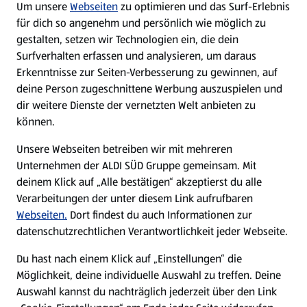
Um unsere
Webseiten
zu optimieren und das Surf-Erlebnis
WhatsApp
für dich so angenehm und persönlich wie möglich zu
gestalten, setzen wir Technologien ein, die dein
Surfverhalten erfassen und analysieren, um daraus
Über ALDI SÜD
Erkenntnisse zur Seiten-Verbesserung zu gewinnen, auf
deine Person zugeschnittene Werbung auszuspielen und
Filialen
dir weitere Dienste der vernetzten Welt anbieten zu
können.
E-Ladestationen
Unsere Webseiten betreiben wir mit mehreren
Unternehmen der ALDI SÜD Gruppe gemeinsam. Mit
Nachhaltigkeit
deinem Klick auf „Alle bestätigen“ akzeptierst du alle
Verarbeitungen der unter diesem Link aufrufbaren
Karriere
Webseiten.
Dort findest du auch Informationen zur
datenschutzrechtlichen Verantwortlichkeit jeder Webseite.
Presse
Du hast nach einem Klick auf „Einstellungen“ die
Möglichkeit, deine individuelle Auswahl zu treffen. Deine
Hilfe & Kontakt
Auswahl kannst du nachträglich jederzeit über den Link
(öffnet in einem neuen Tab)