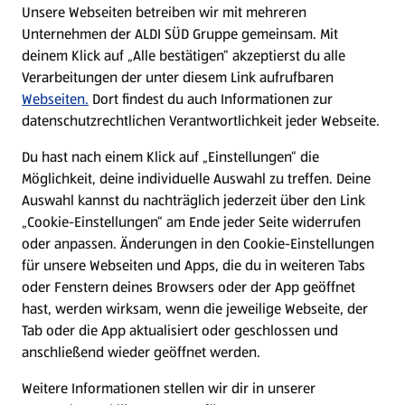
Unsere Webseiten betreiben wir mit mehreren
Unternehmen der ALDI SÜD Gruppe gemeinsam. Mit
Nachhaltigkeit
deinem Klick auf „Alle bestätigen“ akzeptierst du alle
Verarbeitungen der unter diesem Link aufrufbaren
Karriere
Webseiten.
Dort findest du auch Informationen zur
datenschutzrechtlichen Verantwortlichkeit jeder Webseite.
Presse
Du hast nach einem Klick auf „Einstellungen“ die
Möglichkeit, deine individuelle Auswahl zu treffen. Deine
Hilfe & Kontakt
Auswahl kannst du nachträglich jederzeit über den Link
(öffnet in einem neuen Tab)
„Cookie-Einstellungen“ am Ende jeder Seite widerrufen
oder anpassen. Änderungen in den Cookie-Einstellungen
Unternehmen
für unsere Webseiten und Apps, die du in weiteren Tabs
oder Fenstern deines Browsers oder der App geöffnet
hast, werden wirksam, wenn die jeweilige Webseite, der
Folge uns hier:
Tab oder die App aktualisiert oder geschlossen und
anschließend wieder geöffnet werden.
Jetzt die ALDI SÜD App downloaden
Weitere Informationen stellen wir dir in unserer