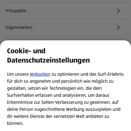
Prospekte
Eigenmarken
ALDI Services
Cookie- und
Datenschutzeinstellungen
Newsletter
Um unsere
Webseiten
zu optimieren und das Surf-Erlebnis
WhatsApp
für dich so angenehm und persönlich wie möglich zu
gestalten, setzen wir Technologien ein, die dein
Surfverhalten erfassen und analysieren, um daraus
Über ALDI SÜD
Erkenntnisse zur Seiten-Verbesserung zu gewinnen, auf
deine Person zugeschnittene Werbung auszuspielen und
Filialen
dir weitere Dienste der vernetzten Welt anbieten zu
können.
E-Ladestationen