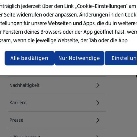
hträglich jederzeit über den Link „Cookie-Einstellungen“ am
er Seite widerrufen oder anpassen. Änderungen in den Cook
stellungen für unsere Webseiten und Apps, die du in weitere
Über ALDI SÜD
r Fenstern deines Browsers oder der App geöffnet hast, we
ksam, wenn die jeweilige Webseite, der Tab oder die App
ualisiert oder geschlossen und anschließend wieder geöffne
Filialen
den.
Alle bestätigen
Nur Notwendige
Einstellu
E-Ladestationen
ere Informationen stellen wir dir in unserer
enschutzerklärung zur Verfügung.
Nachhaltigkeit
rsicht der Webseitenbetreiber und Datenschutzerklärungen
Karriere
Presse