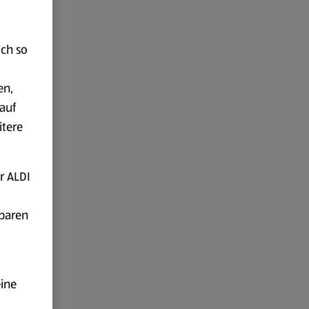
ich so
en,
auf
itere
r ALDI
fbaren
eine