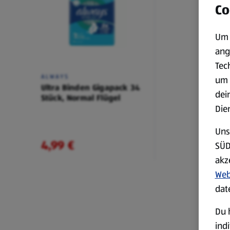
Co
Um 
ang
Tec
ALWAYS
um 
Ultra Binden Gigapack 34
dei
Stück, Normal Flügel
Die
Uns
4,99 €
SÜD
akz
Web
dat
Du 
ind