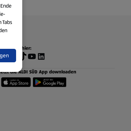
 Ende
ie-
n Tabs
rden
t
Folge uns hier:
ngen
Jetzt die ALDI SÜD App downloaden