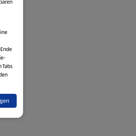
fbaren
eine
 Ende
ie-
n Tabs
rden
t
ngen