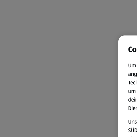
Co
Um 
ang
Tec
um 
dei
Die
Uns
SÜD