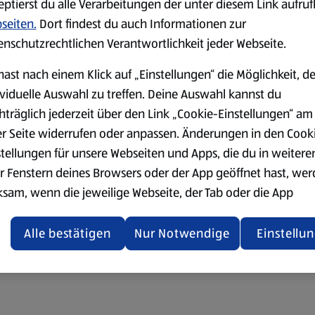
eptierst du alle Verarbeitungen der unter diesem Link aufru
seiten.
Dort findest du auch Informationen zur
enschutzrechtlichen Verantwortlichkeit jeder Webseite.
hast nach einem Klick auf „Einstellungen“ die Möglichkeit, d
ividuelle Auswahl zu treffen. Deine Auswahl kannst du
hträglich jederzeit über den Link „Cookie-Einstellungen“ am
er Seite widerrufen oder anpassen. Änderungen in den Cook
stellungen für unsere Webseiten und Apps, die du in weitere
r Fenstern deines Browsers oder der App geöffnet hast, we
ksam, wenn die jeweilige Webseite, der Tab oder die App
ualisiert oder geschlossen und anschließend wieder geöffne
den.
Alle bestätigen
Nur Notwendige
Einstellu
ere Informationen stellen wir dir in unserer
enschutzerklärung zur Verfügung.
rsicht der Webseitenbetreiber und Datenschutzerklärungen