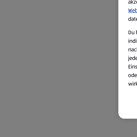
akz
Web
dat
Du 
ind
nac
jed
Ein
ode
wir
akt
wer
Weit
Dat
Übe