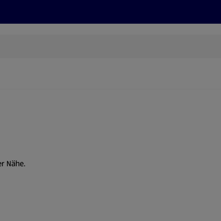
Rezepte und Tipps
Nachhaltigkeit
ALDI Services
er Nähe.