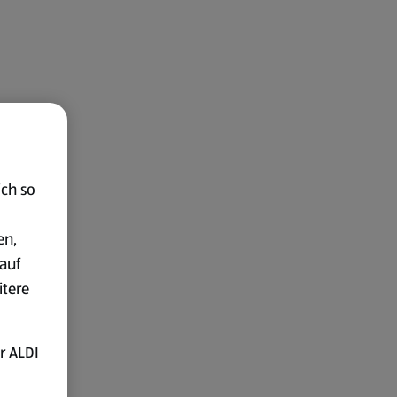
ich so
en,
auf
itere
r ALDI