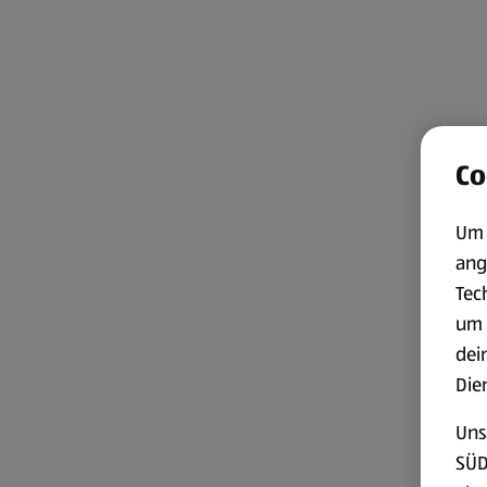
Co
Um 
ang
Tec
um 
dei
Die
Uns
SÜD