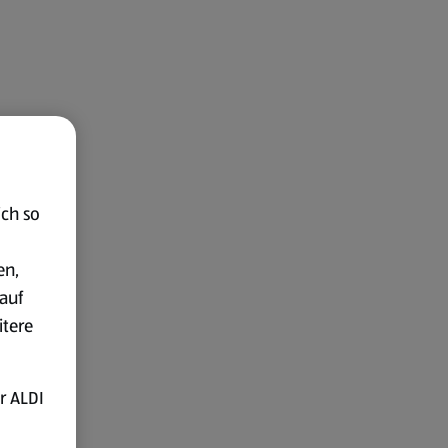
ich so
en,
auf
itere
r ALDI