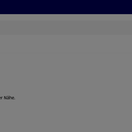
Rezepte und Tipps
Nachhaltigkeit
ALDI Services
er Nähe.