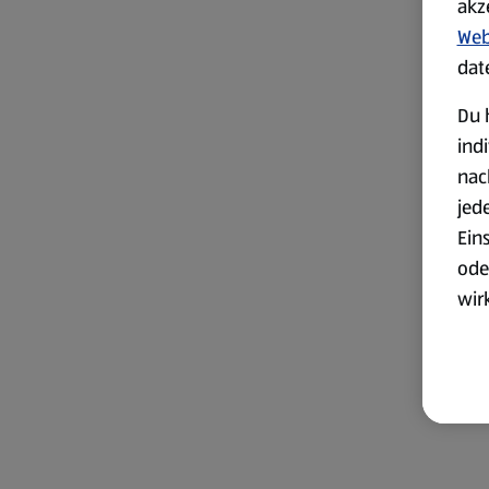
akz
Web
dat
Du 
ind
nac
jed
Ein
ode
wir
akt
wer
Weit
Dat
Übe