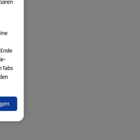
fbaren
eine
 Ende
ie-
n Tabs
rden
t
ngen