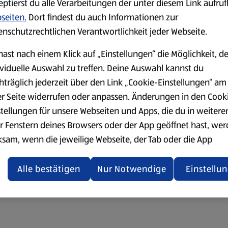
eptierst du alle Verarbeitungen der unter diesem Link aufru
seiten.
Dort findest du auch Informationen zur
enschutzrechtlichen Verantwortlichkeit jeder Webseite.
hast nach einem Klick auf „Einstellungen“ die Möglichkeit, d
ividuelle Auswahl zu treffen. Deine Auswahl kannst du
hträglich jederzeit über den Link „Cookie-Einstellungen“ am
er Seite widerrufen oder anpassen. Änderungen in den Cook
stellungen für unsere Webseiten und Apps, die du in weitere
r Fenstern deines Browsers oder der App geöffnet hast, we
ksam, wenn die jeweilige Webseite, der Tab oder die App
ualisiert oder geschlossen und anschließend wieder geöffne
den.
Alle bestätigen
Nur Notwendige
Einstellu
ere Informationen stellen wir dir in unserer
enschutzerklärung zur Verfügung.
rsicht der Webseitenbetreiber und Datenschutzerklärungen