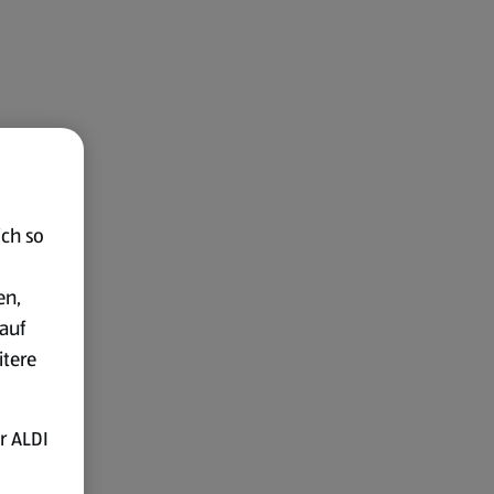
ich so
en,
auf
itere
r ALDI