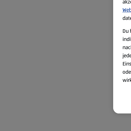
akz
Web
dat
Du 
ind
nac
jed
Ein
ode
wir
akt
wer
Weit
Dat
Übe