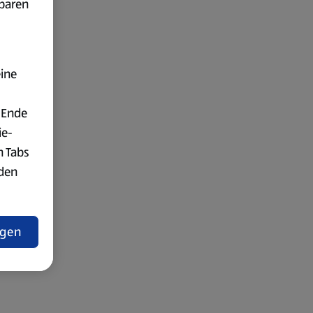
fbaren
eine
 Ende
ie-
n Tabs
rden
t
ngen