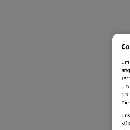
Co
Um 
ang
Tec
um 
dei
Die
Uns
SÜD