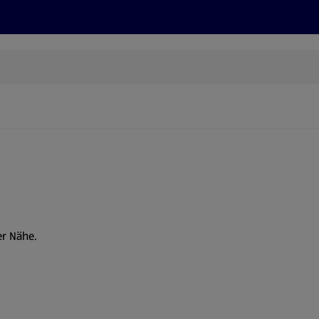
Rezepte und Tipps
Nachhaltigkeit
ALDI Services
er Nähe.