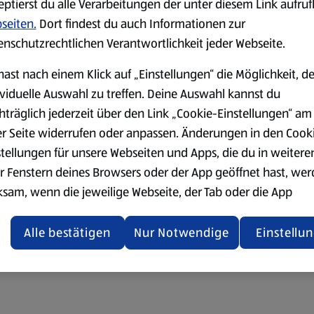
eptierst du alle Verarbeitungen der unter diesem Link aufru
seiten.
Dort findest du auch Informationen zur
enschutzrechtlichen Verantwortlichkeit jeder Webseite.
hast nach einem Klick auf „Einstellungen“ die Möglichkeit, d
ividuelle Auswahl zu treffen. Deine Auswahl kannst du
hträglich jederzeit über den Link „Cookie-Einstellungen“ am
er Seite widerrufen oder anpassen. Änderungen in den Cook
stellungen für unsere Webseiten und Apps, die du in weitere
r Fenstern deines Browsers oder der App geöffnet hast, we
ksam, wenn die jeweilige Webseite, der Tab oder die App
ualisiert oder geschlossen und anschließend wieder geöffne
den.
Alle bestätigen
Nur Notwendige
Einstellu
ere Informationen stellen wir dir in unserer
enschutzerklärung zur Verfügung.
rsicht der Webseitenbetreiber und Datenschutzerklärungen