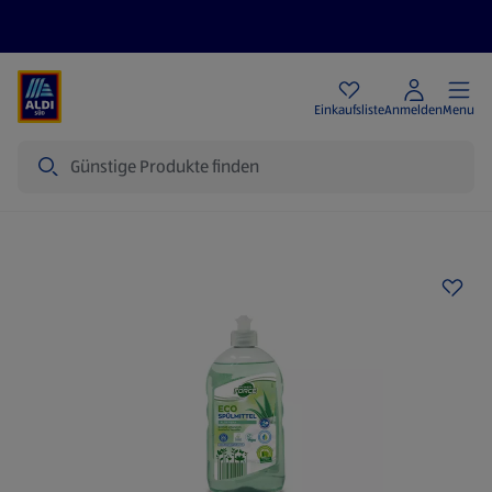
Angebote
Einkaufsliste
Anmelden
Menu
Suche