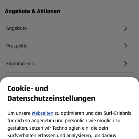
Fußzeilenmenü - weitere Links
Angebote & Aktionen
Angebote
Prospekte
Eigenmarken
ALDI Services
Cookie- und
Datenschutzeinstellungen
Newsletter
Um unsere
Webseiten
zu optimieren und das Surf-Erlebnis
WhatsApp
für dich so angenehm und persönlich wie möglich zu
gestalten, setzen wir Technologien ein, die dein
Surfverhalten erfassen und analysieren, um daraus
Über ALDI SÜD