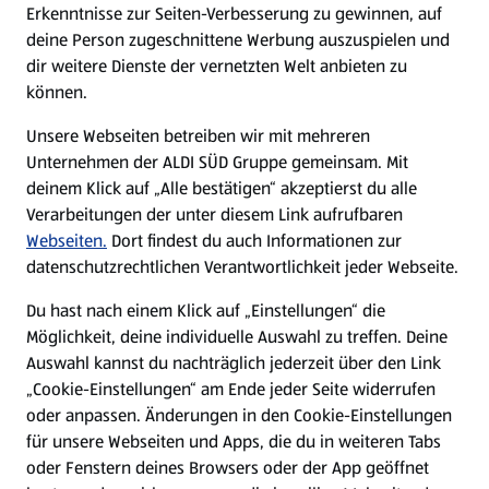
Erkenntnisse zur Seiten-Verbesserung zu gewinnen, auf
deine Person zugeschnittene Werbung auszuspielen und
Filialen
dir weitere Dienste der vernetzten Welt anbieten zu
können.
E-Ladestationen
Unsere Webseiten betreiben wir mit mehreren
Unternehmen der ALDI SÜD Gruppe gemeinsam. Mit
Nachhaltigkeit
deinem Klick auf „Alle bestätigen“ akzeptierst du alle
Verarbeitungen der unter diesem Link aufrufbaren
Karriere
Webseiten.
Dort findest du auch Informationen zur
datenschutzrechtlichen Verantwortlichkeit jeder Webseite.
Presse
Du hast nach einem Klick auf „Einstellungen“ die
Möglichkeit, deine individuelle Auswahl zu treffen. Deine
Hilfe & Kontakt
Auswahl kannst du nachträglich jederzeit über den Link
(öffnet in einem neuen Tab)
„Cookie-Einstellungen“ am Ende jeder Seite widerrufen
oder anpassen. Änderungen in den Cookie-Einstellungen
Unternehmen
für unsere Webseiten und Apps, die du in weiteren Tabs
oder Fenstern deines Browsers oder der App geöffnet