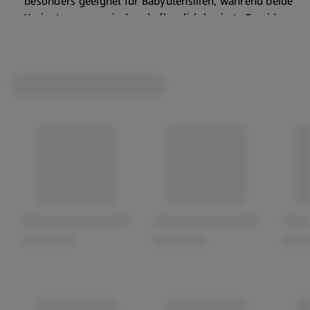
besonders geeignet für Babyutensilien, während beide
Varianten vegan sind und pflanzlich basierte Tenside
enthalten. Genießen Sie eine sanfte und effektive
Reinigung für Ihre Familie!