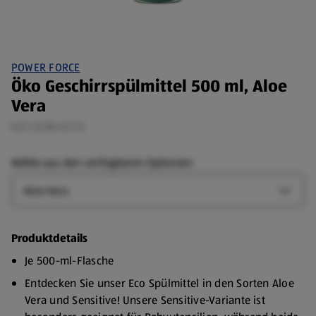
POWER FORCE
Öko Geschirrspülmittel 500 ml, Aloe
Vera
0,5 l (1,90 €/1 l)
Wähle aus den verfügbaren Optionen:
Art
Art-Op
Produktdetails
Je 500-ml-Flasche
Entdecken Sie unser Eco Spülmittel in den Sorten Aloe
Vera und Sensitive! Unsere Sensitive-Variante ist