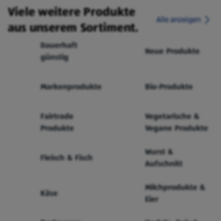
Viele weitere Produkte
Alle anzeigen
aus unserem Sortiment.
Dauerhaft
Neue Produkte
günstig
Markenprodukte
Bio-Produkte
Fairtrade
Vegetarische &
Produkte
Vegane Produkte
Wurst &
Fleisch & Fisch
Aufschnitt
Milchprodukte &
Käse
Eier