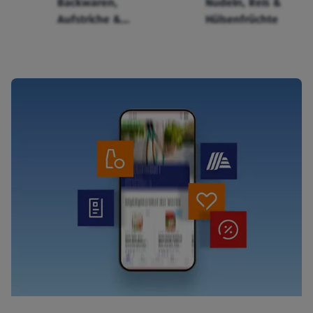
Backwaren,
Nudeln, Reis &
Aufstriche &
Hülsenfrüchte
Cerealien