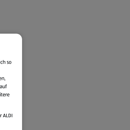
ich so
en,
auf
itere
r ALDI