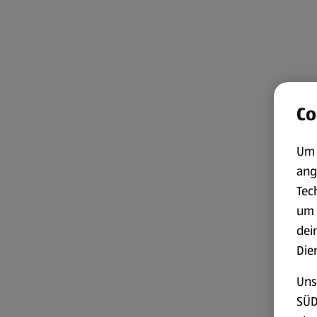
Co
Um 
ang
Tec
um 
dei
Die
Uns
SÜD