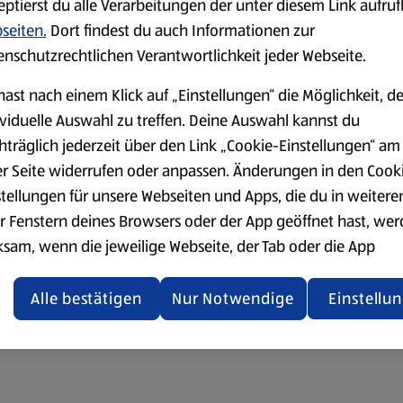
eptierst du alle Verarbeitungen der unter diesem Link aufru
seiten.
Dort findest du auch Informationen zur
enschutzrechtlichen Verantwortlichkeit jeder Webseite.
hast nach einem Klick auf „Einstellungen“ die Möglichkeit, d
ividuelle Auswahl zu treffen. Deine Auswahl kannst du
hträglich jederzeit über den Link „Cookie-Einstellungen“ am
er Seite widerrufen oder anpassen. Änderungen in den Cook
stellungen für unsere Webseiten und Apps, die du in weitere
r Fenstern deines Browsers oder der App geöffnet hast, we
ksam, wenn die jeweilige Webseite, der Tab oder die App
ualisiert oder geschlossen und anschließend wieder geöffne
den.
Alle bestätigen
Nur Notwendige
Einstellu
ere Informationen stellen wir dir in unserer
enschutzerklärung zur Verfügung.
rsicht der Webseitenbetreiber und Datenschutzerklärungen