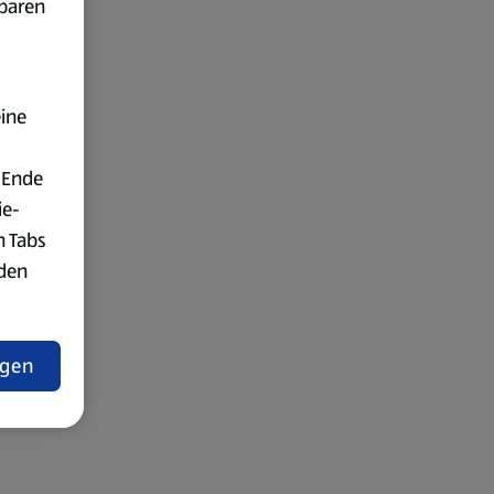
fbaren
eine
 Ende
ie-
n Tabs
rden
t
ngen