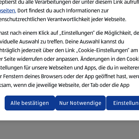
eptierst du alle Verarbeitungen der unter diesem Link aufru
seiten.
Dort findest du auch Informationen zur
enschutzrechtlichen Verantwortlichkeit jeder Webseite.
hast nach einem Klick auf „Einstellungen“ die Möglichkeit, d
ividuelle Auswahl zu treffen. Deine Auswahl kannst du
hträglich jederzeit über den Link „Cookie-Einstellungen“ am
er Seite widerrufen oder anpassen. Änderungen in den Cook
stellungen für unsere Webseiten und Apps, die du in weitere
r Fenstern deines Browsers oder der App geöffnet hast, we
ksam, wenn die jeweilige Webseite, der Tab oder die App
ualisiert oder geschlossen und anschließend wieder geöffne
den.
Alle bestätigen
Nur Notwendige
Einstellu
ere Informationen stellen wir dir in unserer
enschutzerklärung zur Verfügung.
rsicht der Webseitenbetreiber und Datenschutzerklärungen