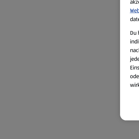
akz
Web
dat
Du 
ind
nac
jed
Ein
ode
wir
akt
wer
Weit
Dat
Übe