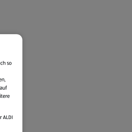
ich so
en,
auf
itere
r ALDI