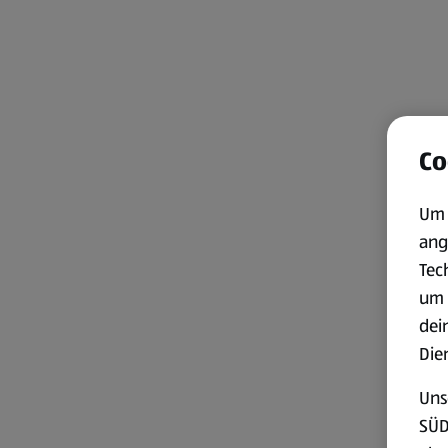
Co
Um 
ang
Tec
um 
dei
Die
Uns
SÜD