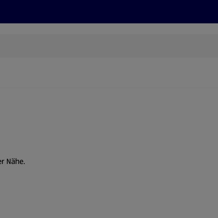
Rezepte und Tipps
Nachhaltigkeit
ALDI Services
er Nähe.