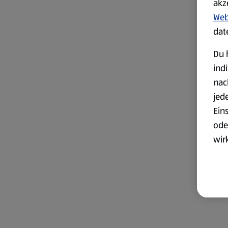
akz
Web
dat
Du 
ind
nac
jed
Ein
ode
wir
akt
wer
Weit
Dat
Übe