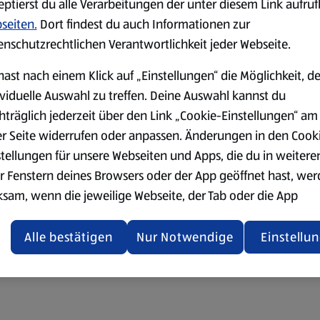
eptierst du alle Verarbeitungen der unter diesem Link aufru
seiten.
Dort findest du auch Informationen zur
enschutzrechtlichen Verantwortlichkeit jeder Webseite.
hast nach einem Klick auf „Einstellungen“ die Möglichkeit, d
ividuelle Auswahl zu treffen. Deine Auswahl kannst du
hträglich jederzeit über den Link „Cookie-Einstellungen“ am
er Seite widerrufen oder anpassen. Änderungen in den Cook
stellungen für unsere Webseiten und Apps, die du in weitere
r Fenstern deines Browsers oder der App geöffnet hast, we
ksam, wenn die jeweilige Webseite, der Tab oder die App
ualisiert oder geschlossen und anschließend wieder geöffne
den.
Alle bestätigen
Nur Notwendige
Einstellu
ere Informationen stellen wir dir in unserer
enschutzerklärung zur Verfügung.
rsicht der Webseitenbetreiber und Datenschutzerklärungen