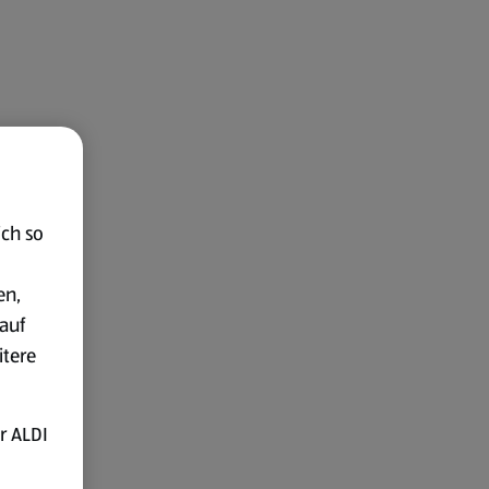
ich so
en,
auf
itere
r ALDI