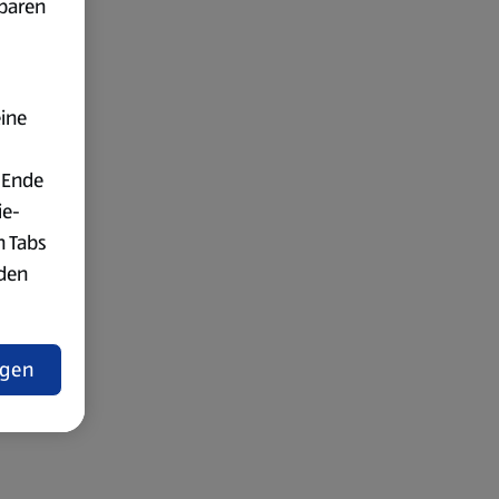
fbaren
eine
 Ende
ie-
n Tabs
rden
t
ngen