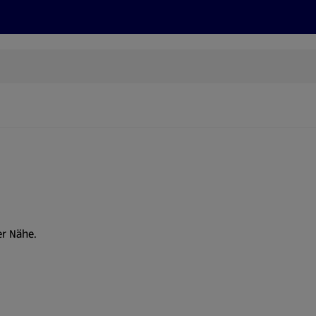
Rezepte und Tipps
Nachhaltigkeit
ALDI Services
er Nähe.