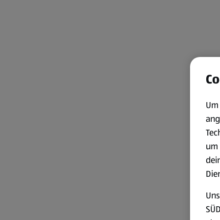
Co
Um 
ang
Tec
um 
dei
Die
Uns
SÜD