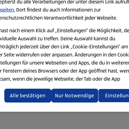
eptierst du alle Verarbeitungen der unter diesem Link aufru
seiten.
Dort findest du auch Informationen zur
enschutzrechtlichen Verantwortlichkeit jeder Webseite.
hast nach einem Klick auf „Einstellungen“ die Möglichkeit, d
ividuelle Auswahl zu treffen. Deine Auswahl kannst du
hträglich jederzeit über den Link „Cookie-Einstellungen“ am
er Seite widerrufen oder anpassen. Änderungen in den Cook
stellungen für unsere Webseiten und Apps, die du in weitere
r Fenstern deines Browsers oder der App geöffnet hast, we
ksam, wenn die jeweilige Webseite, der Tab oder die App
ualisiert oder geschlossen und anschließend wieder geöffne
den.
Alle bestätigen
Nur Notwendige
Einstellu
ere Informationen stellen wir dir in unserer
enschutzerklärung zur Verfügung.
rsicht der Webseitenbetreiber und Datenschutzerklärungen