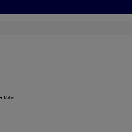
Rezepte und Tipps
Nachhaltigkeit
ALDI Services
er Nähe.