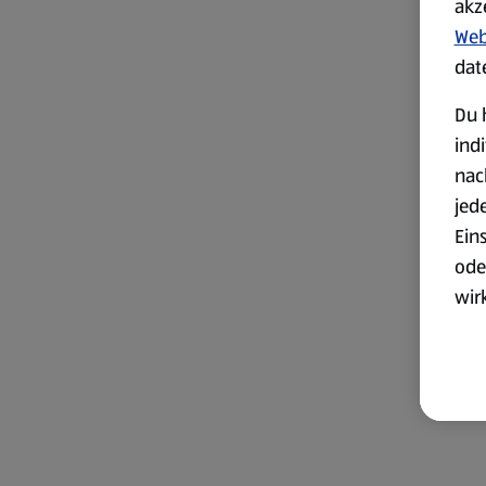
akz
Web
dat
Du 
ind
nac
jed
Ein
ode
wir
akt
wer
Weit
Dat
Übe