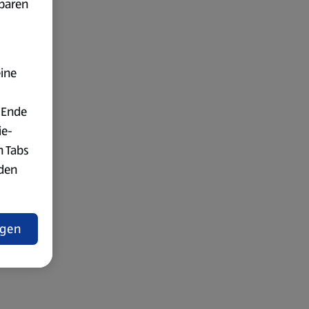
fbaren
eine
 Ende
ie-
n Tabs
rden
t
ngen