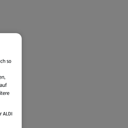
ich so
en,
auf
itere
r ALDI