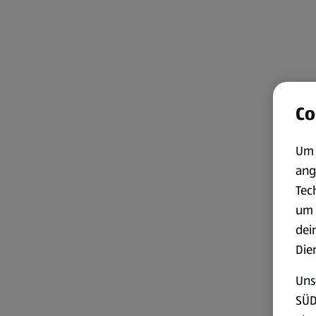
Co
Um 
ang
Tec
um 
dei
Die
Uns
SÜD