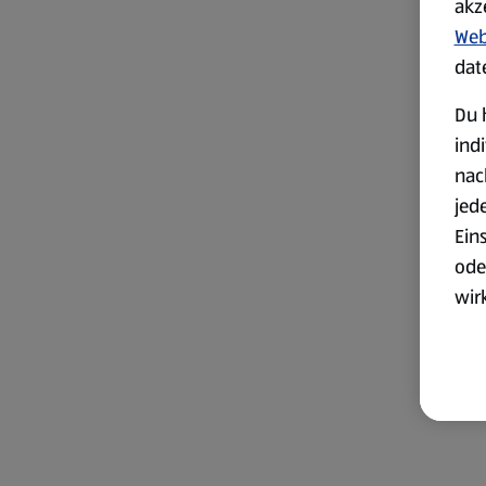
akz
Web
dat
Du 
ind
nac
jed
Ein
ode
wir
akt
wer
Weit
Dat
Übe