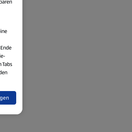
fbaren
eine
 Ende
ie-
n Tabs
rden
t
ngen