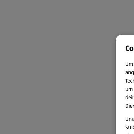
Co
Um 
ang
Tec
um 
dei
Die
Uns
SÜD