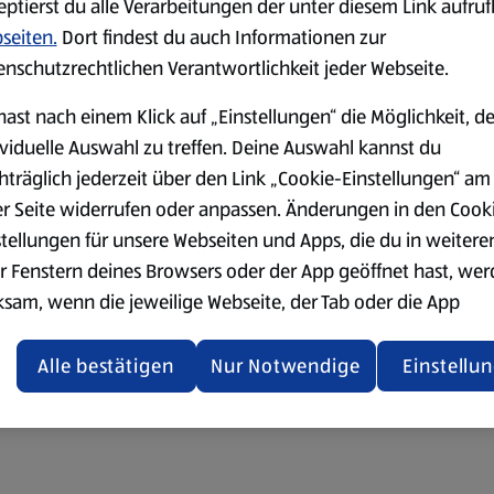
eptierst du alle Verarbeitungen der unter diesem Link aufru
seiten.
Dort findest du auch Informationen zur
enschutzrechtlichen Verantwortlichkeit jeder Webseite.
hast nach einem Klick auf „Einstellungen“ die Möglichkeit, d
ividuelle Auswahl zu treffen. Deine Auswahl kannst du
hträglich jederzeit über den Link „Cookie-Einstellungen“ am
er Seite widerrufen oder anpassen. Änderungen in den Cook
stellungen für unsere Webseiten und Apps, die du in weitere
r Fenstern deines Browsers oder der App geöffnet hast, we
ksam, wenn die jeweilige Webseite, der Tab oder die App
ualisiert oder geschlossen und anschließend wieder geöffne
den.
Alle bestätigen
Nur Notwendige
Einstellu
ere Informationen stellen wir dir in unserer
enschutzerklärung zur Verfügung.
rsicht der Webseitenbetreiber und Datenschutzerklärungen