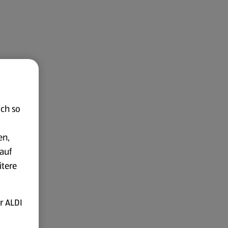
ich so
en,
auf
itere
r ALDI