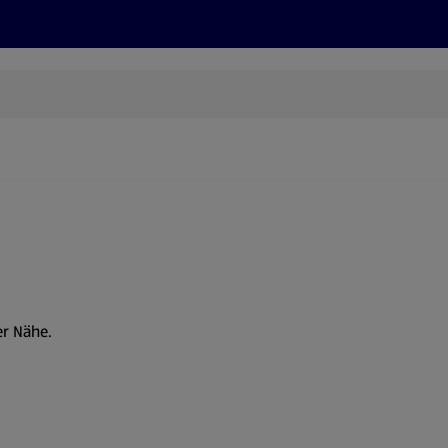
Rezepte und Tipps
Nachhaltigkeit
ALDI Services
er Nähe.