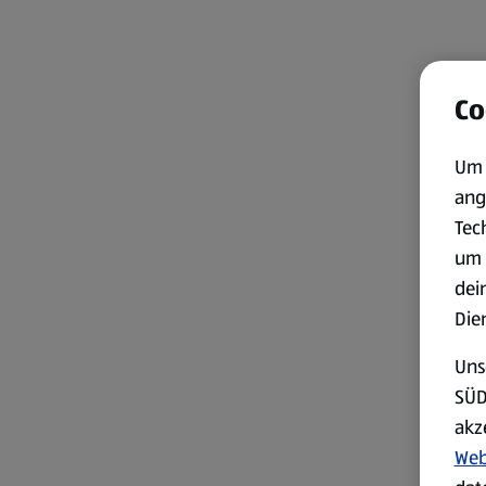
Co
Um 
ang
Tec
um 
dei
Die
Uns
SÜD
akz
Web