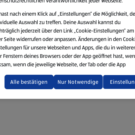
enschutzrechtlichen Verantwortlichkeit jeder Webseite.
hast nach einem Klick auf „Einstellungen“ die Möglichkeit, d
ividuelle Auswahl zu treffen. Deine Auswahl kannst du
hträglich jederzeit über den Link „Cookie-Einstellungen“ am
er Seite widerrufen oder anpassen. Änderungen in den Cook
stellungen für unsere Webseiten und Apps, die du in weitere
r Fenstern deines Browsers oder der App geöffnet hast, we
ksam, wenn die jeweilige Webseite, der Tab oder die App
ualisiert oder geschlossen und anschließend wieder geöffne
den.
Alle bestätigen
Nur Notwendige
Einstellu
ere Informationen stellen wir dir in unserer
enschutzerklärung zur Verfügung.
rsicht der Webseitenbetreiber und Datenschutzerklärungen