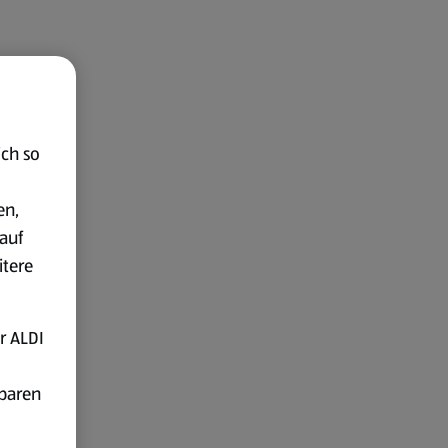
ich so
en,
auf
itere
r ALDI
fbaren