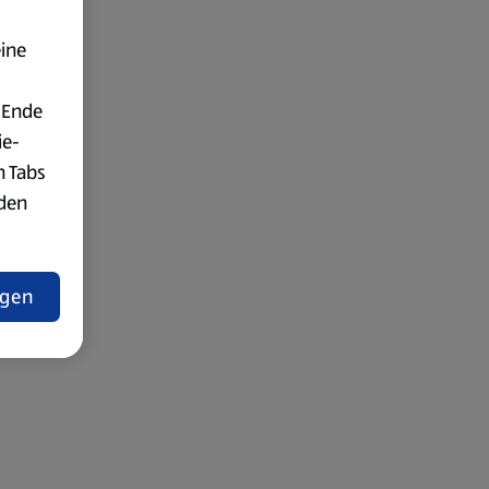
eine
 Ende
ie-
n Tabs
rden
t
ngen