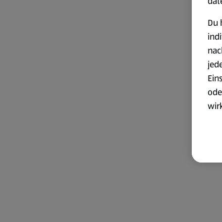
dat
Du 
ind
nac
jed
Ein
ode
wir
akt
wer
Weit
Dat
Übe