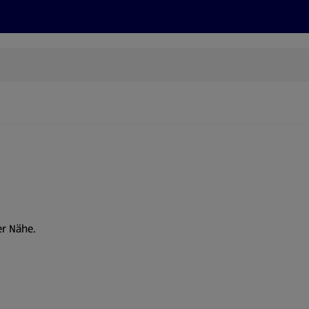
Rezepte und Tipps
Nachhaltigkeit
ALDI Services
er Nähe.