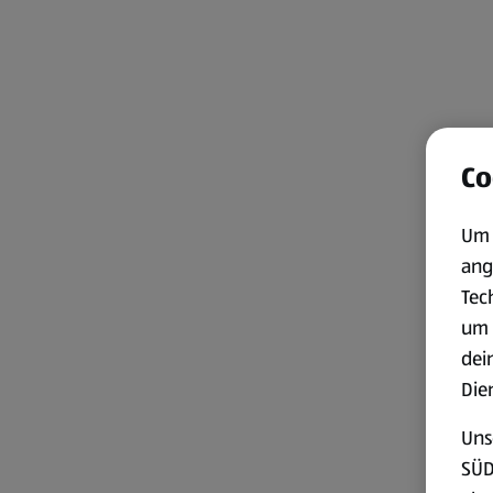
Co
Um 
ang
Tec
um 
dei
Die
Uns
SÜD