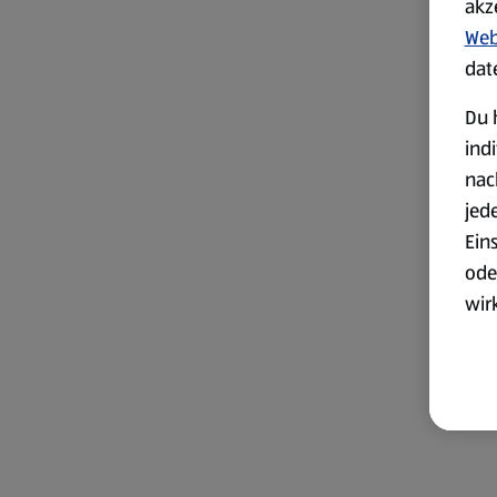
akz
Web
dat
Du 
ind
nac
jed
Ein
ode
wir
akt
wer
Weit
Dat
Übe