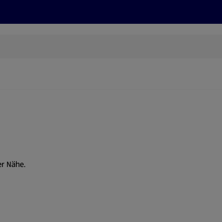
Rezepte und Tipps
Nachhaltigkeit
ALDI Services
er Nähe.