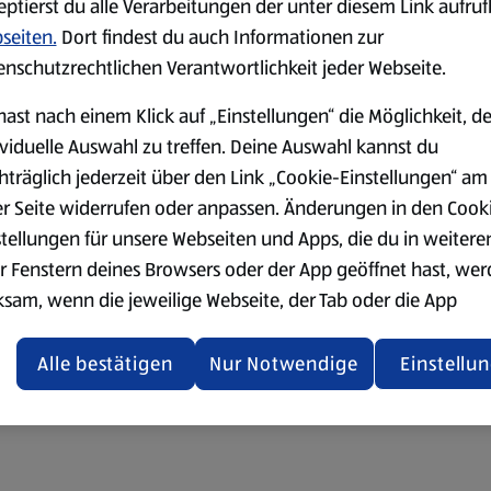
eptierst du alle Verarbeitungen der unter diesem Link aufru
seiten.
Dort findest du auch Informationen zur
enschutzrechtlichen Verantwortlichkeit jeder Webseite.
hast nach einem Klick auf „Einstellungen“ die Möglichkeit, d
ividuelle Auswahl zu treffen. Deine Auswahl kannst du
hträglich jederzeit über den Link „Cookie-Einstellungen“ am
er Seite widerrufen oder anpassen. Änderungen in den Cook
stellungen für unsere Webseiten und Apps, die du in weitere
r Fenstern deines Browsers oder der App geöffnet hast, we
ksam, wenn die jeweilige Webseite, der Tab oder die App
ualisiert oder geschlossen und anschließend wieder geöffne
den.
Alle bestätigen
Nur Notwendige
Einstellu
ere Informationen stellen wir dir in unserer
enschutzerklärung zur Verfügung.
rsicht der Webseitenbetreiber und Datenschutzerklärungen