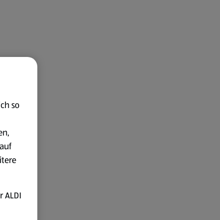
ich so
en,
auf
itere
r ALDI