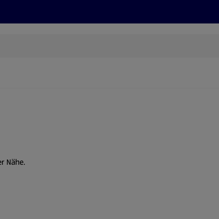
Rezepte und Tipps
Nachhaltigkeit
ALDI Services
er Nähe.