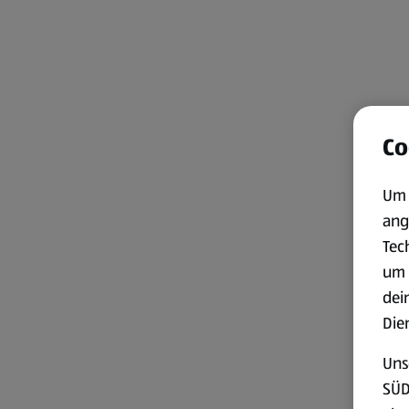
Co
Um 
ang
Tec
um 
dei
Die
Uns
SÜD