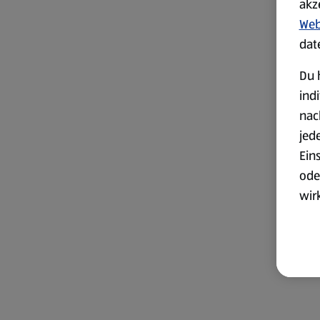
akz
Web
dat
Du 
ind
nac
jed
Ein
ode
wir
akt
wer
Weit
Dat
Übe