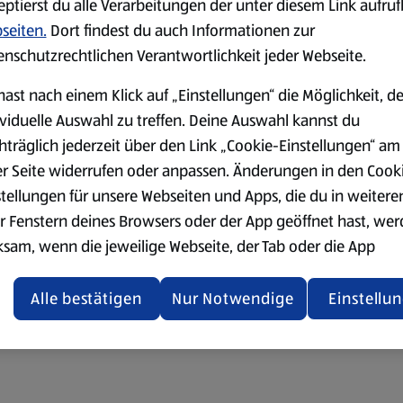
eptierst du alle Verarbeitungen der unter diesem Link aufru
seiten.
Dort findest du auch Informationen zur
enschutzrechtlichen Verantwortlichkeit jeder Webseite.
hast nach einem Klick auf „Einstellungen“ die Möglichkeit, d
ividuelle Auswahl zu treffen. Deine Auswahl kannst du
hträglich jederzeit über den Link „Cookie-Einstellungen“ am
er Seite widerrufen oder anpassen. Änderungen in den Cook
stellungen für unsere Webseiten und Apps, die du in weitere
r Fenstern deines Browsers oder der App geöffnet hast, we
ksam, wenn die jeweilige Webseite, der Tab oder die App
ualisiert oder geschlossen und anschließend wieder geöffne
den.
Alle bestätigen
Nur Notwendige
Einstellu
ere Informationen stellen wir dir in unserer
enschutzerklärung zur Verfügung.
rsicht der Webseitenbetreiber und Datenschutzerklärungen