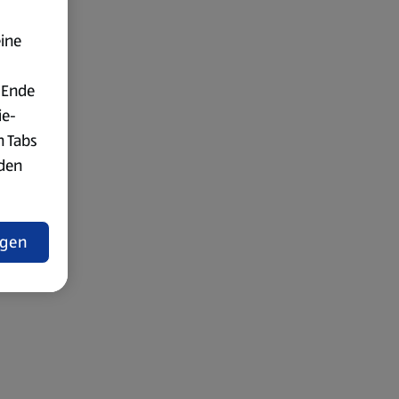
eine
 Ende
ie-
n Tabs
rden
t
ngen