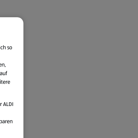
ich so
en,
auf
itere
r ALDI
fbaren