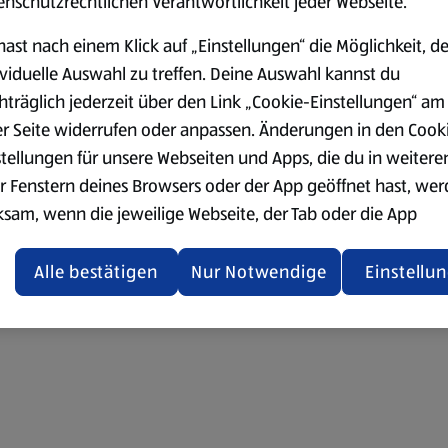
enschutzrechtlichen Verantwortlichkeit jeder Webseite.
hast nach einem Klick auf „Einstellungen“ die Möglichkeit, d
ividuelle Auswahl zu treffen. Deine Auswahl kannst du
hträglich jederzeit über den Link „Cookie-Einstellungen“ am
er Seite widerrufen oder anpassen. Änderungen in den Cook
stellungen für unsere Webseiten und Apps, die du in weitere
r Fenstern deines Browsers oder der App geöffnet hast, we
ksam, wenn die jeweilige Webseite, der Tab oder die App
ualisiert oder geschlossen und anschließend wieder geöffne
den.
Alle bestätigen
Nur Notwendige
Einstellu
ere Informationen stellen wir dir in unserer
enschutzerklärung zur Verfügung.
rsicht der Webseitenbetreiber und Datenschutzerklärungen