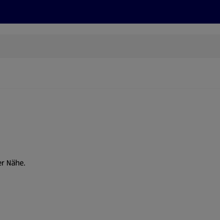
Rezepte und Tipps
Nachhaltigkeit
ALDI Services
er Nähe.