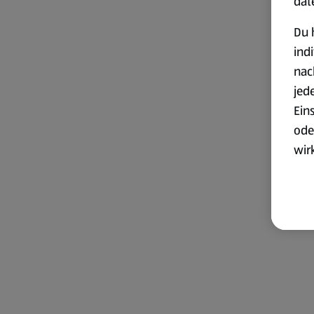
dat
Du 
ind
nac
jed
Ein
ode
wir
akt
wer
Weit
Dat
Übe