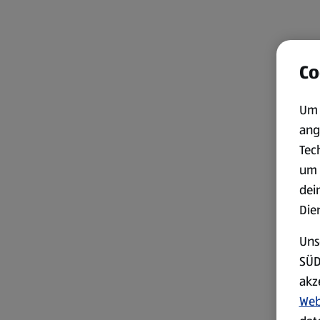
Co
Um 
ang
Tec
um 
dei
Die
Uns
SÜD
akz
Web