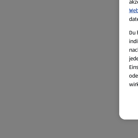
akz
Web
dat
Du 
ind
nac
jed
Ein
ode
wir
akt
wer
Weit
Dat
Übe