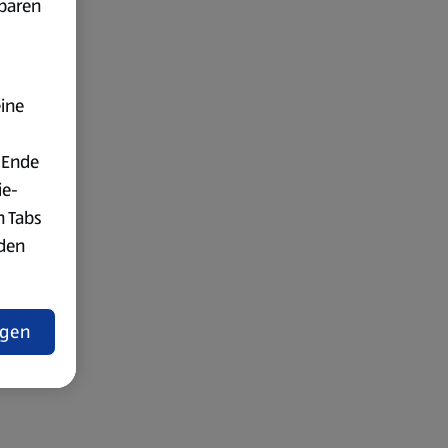
fbaren
eine
 Ende
ie-
n Tabs
rden
t
ngen