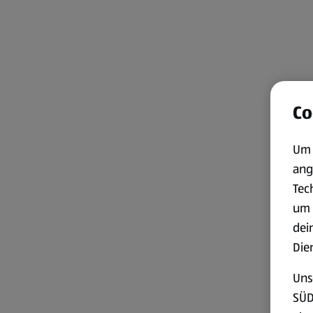
Co
Um 
ang
Tec
um 
dei
Die
Uns
SÜD