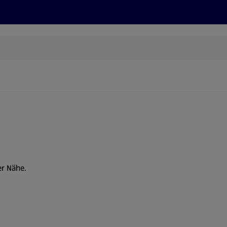
Rezepte und Tipps
Nachhaltigkeit
ALDI Services
er Nähe.