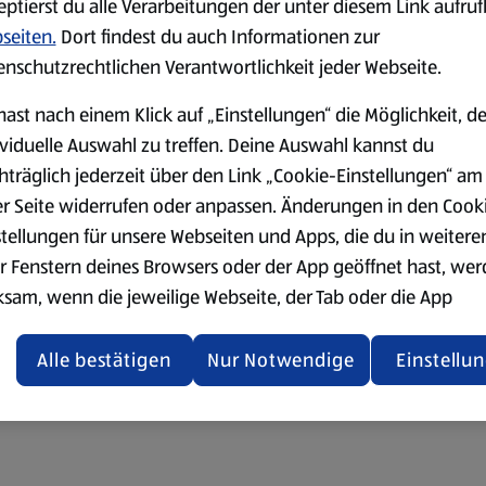
eptierst du alle Verarbeitungen der unter diesem Link aufru
seiten.
Dort findest du auch Informationen zur
enschutzrechtlichen Verantwortlichkeit jeder Webseite.
hast nach einem Klick auf „Einstellungen“ die Möglichkeit, d
ividuelle Auswahl zu treffen. Deine Auswahl kannst du
hträglich jederzeit über den Link „Cookie-Einstellungen“ am
er Seite widerrufen oder anpassen. Änderungen in den Cook
stellungen für unsere Webseiten und Apps, die du in weitere
r Fenstern deines Browsers oder der App geöffnet hast, we
ksam, wenn die jeweilige Webseite, der Tab oder die App
ualisiert oder geschlossen und anschließend wieder geöffne
den.
Alle bestätigen
Nur Notwendige
Einstellu
ere Informationen stellen wir dir in unserer
enschutzerklärung zur Verfügung.
rsicht der Webseitenbetreiber und Datenschutzerklärungen