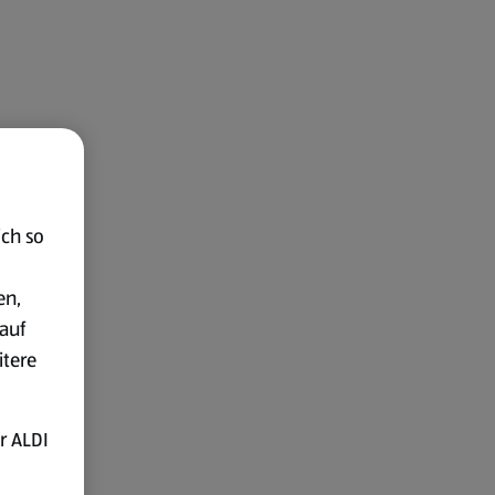
ich so
en,
auf
itere
r ALDI