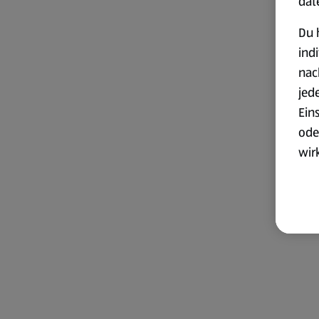
dat
Du 
ind
nac
jed
Ein
ode
wir
akt
wer
Weit
Dat
Übe