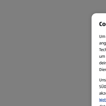
Co
Um 
ang
Tec
um 
dei
Die
Uns
SÜD
akz
Web