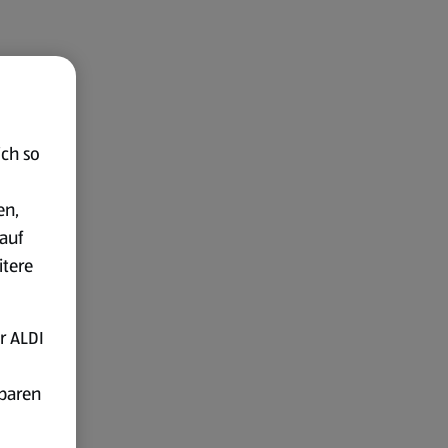
ich so
en,
auf
itere
r ALDI
fbaren