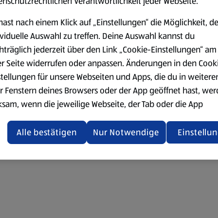
enschutzrechtlichen Verantwortlichkeit jeder Webseite.
hast nach einem Klick auf „Einstellungen“ die Möglichkeit, d
ividuelle Auswahl zu treffen. Deine Auswahl kannst du
hträglich jederzeit über den Link „Cookie-Einstellungen“ am
er Seite widerrufen oder anpassen. Änderungen in den Cook
stellungen für unsere Webseiten und Apps, die du in weitere
r Fenstern deines Browsers oder der App geöffnet hast, we
ksam, wenn die jeweilige Webseite, der Tab oder die App
ualisiert oder geschlossen und anschließend wieder geöffne
den.
Alle bestätigen
Nur Notwendige
Einstellu
ere Informationen stellen wir dir in unserer
enschutzerklärung zur Verfügung.
rsicht der Webseitenbetreiber und Datenschutzerklärungen