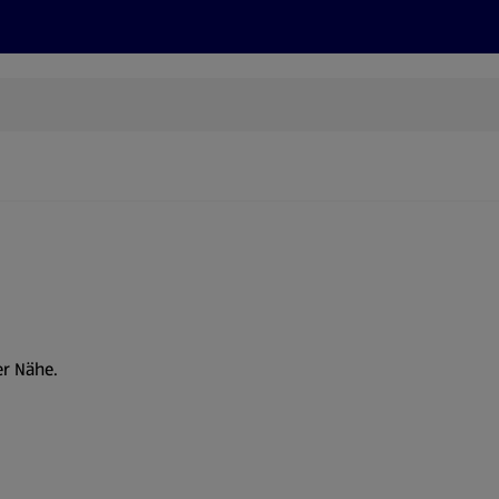
Rezepte und Tipps
Nachhaltigkeit
ALDI Services
er Nähe.