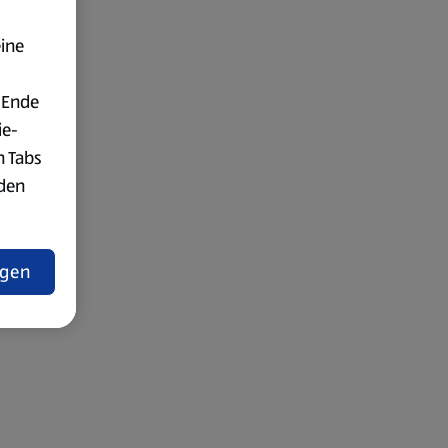
eine
 Ende
ie-
n Tabs
rden
t
ngen