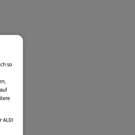
ich so
en,
auf
itere
r ALDI