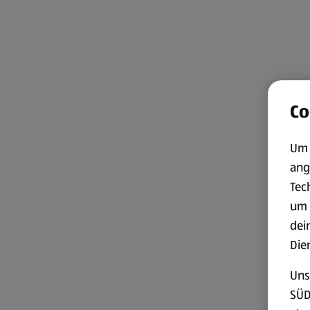
Co
Um 
ang
Tec
um 
dei
Die
Uns
SÜD