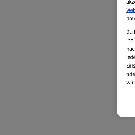
akz
Web
dat
Du 
ind
nac
jed
Ein
ode
wir
akt
wer
Weit
Dat
Übe