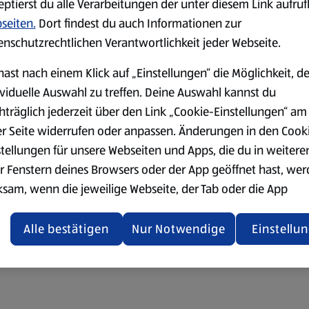
eptierst du alle Verarbeitungen der unter diesem Link aufru
seiten.
Dort findest du auch Informationen zur
enschutzrechtlichen Verantwortlichkeit jeder Webseite.
hast nach einem Klick auf „Einstellungen“ die Möglichkeit, d
ividuelle Auswahl zu treffen. Deine Auswahl kannst du
hträglich jederzeit über den Link „Cookie-Einstellungen“ am
er Seite widerrufen oder anpassen. Änderungen in den Cook
stellungen für unsere Webseiten und Apps, die du in weitere
r Fenstern deines Browsers oder der App geöffnet hast, we
ksam, wenn die jeweilige Webseite, der Tab oder die App
ualisiert oder geschlossen und anschließend wieder geöffne
den.
Alle bestätigen
Nur Notwendige
Einstellu
ere Informationen stellen wir dir in unserer
enschutzerklärung zur Verfügung.
rsicht der Webseitenbetreiber und Datenschutzerklärungen