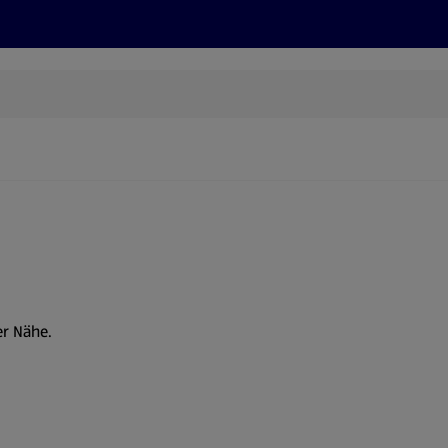
Rezepte und Tipps
Nachhaltigkeit
ALDI Services
er Nähe.