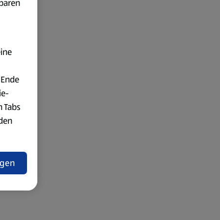
fbaren
eine
 Ende
ie-
n Tabs
rden
t
ngen