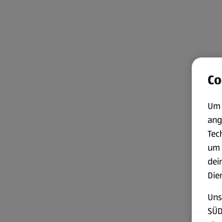
Co
Um 
ang
Tec
um 
dei
Die
Uns
SÜD