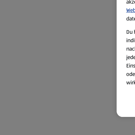
akz
Web
dat
Du 
ind
nac
jed
Ein
ode
wir
akt
wer
Weit
Dat
Übe