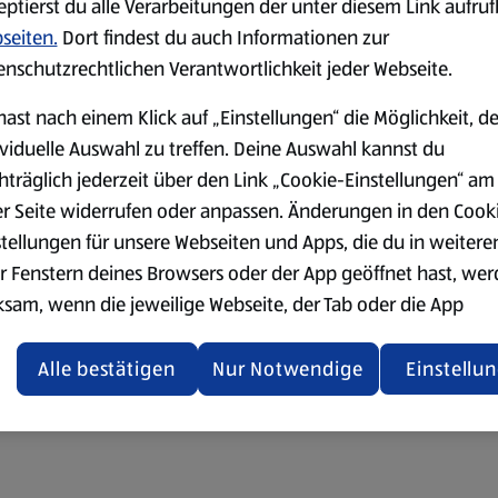
eptierst du alle Verarbeitungen der unter diesem Link aufru
seiten.
Dort findest du auch Informationen zur
enschutzrechtlichen Verantwortlichkeit jeder Webseite.
hast nach einem Klick auf „Einstellungen“ die Möglichkeit, d
ividuelle Auswahl zu treffen. Deine Auswahl kannst du
hträglich jederzeit über den Link „Cookie-Einstellungen“ am
er Seite widerrufen oder anpassen. Änderungen in den Cook
stellungen für unsere Webseiten und Apps, die du in weitere
r Fenstern deines Browsers oder der App geöffnet hast, we
ksam, wenn die jeweilige Webseite, der Tab oder die App
ualisiert oder geschlossen und anschließend wieder geöffne
den.
Alle bestätigen
Nur Notwendige
Einstellu
ere Informationen stellen wir dir in unserer
enschutzerklärung zur Verfügung.
rsicht der Webseitenbetreiber und Datenschutzerklärungen