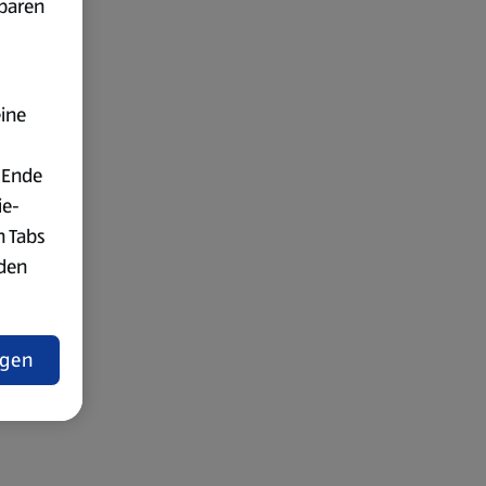
fbaren
eine
 Ende
ie-
n Tabs
rden
t
ngen