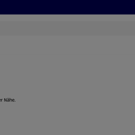
Rezepte und Tipps
Nachhaltigkeit
ALDI Services
er Nähe.