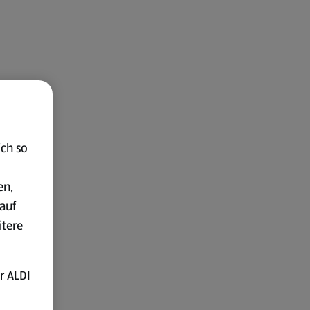
ich so
en,
auf
itere
r ALDI