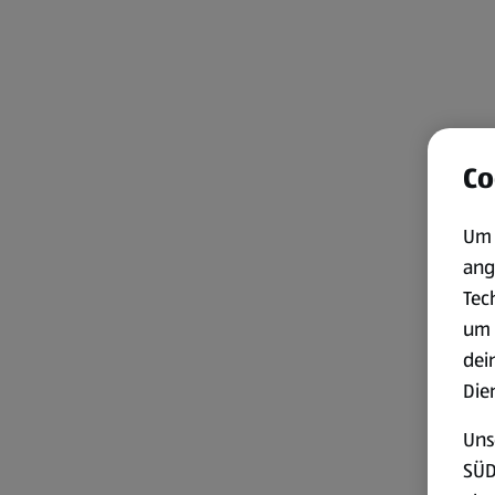
Co
Um 
ang
Tec
um 
dei
Die
Uns
SÜD