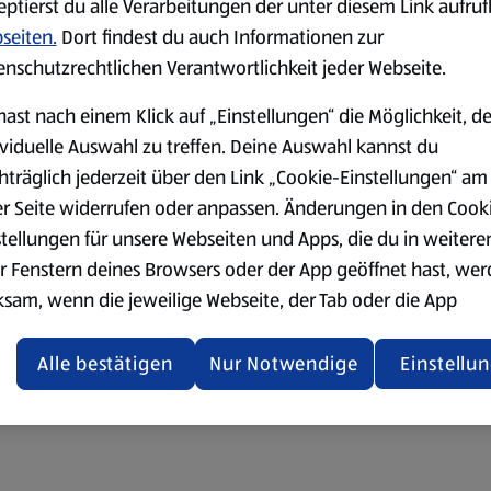
eptierst du alle Verarbeitungen der unter diesem Link aufru
seiten.
Dort findest du auch Informationen zur
enschutzrechtlichen Verantwortlichkeit jeder Webseite.
hast nach einem Klick auf „Einstellungen“ die Möglichkeit, d
ividuelle Auswahl zu treffen. Deine Auswahl kannst du
hträglich jederzeit über den Link „Cookie-Einstellungen“ am
er Seite widerrufen oder anpassen. Änderungen in den Cook
stellungen für unsere Webseiten und Apps, die du in weitere
r Fenstern deines Browsers oder der App geöffnet hast, we
ksam, wenn die jeweilige Webseite, der Tab oder die App
ualisiert oder geschlossen und anschließend wieder geöffne
den.
Alle bestätigen
Nur Notwendige
Einstellu
ere Informationen stellen wir dir in unserer
enschutzerklärung zur Verfügung.
rsicht der Webseitenbetreiber und Datenschutzerklärungen