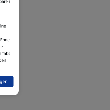
fbaren
eine
 Ende
ie-
n Tabs
rden
t
ngen