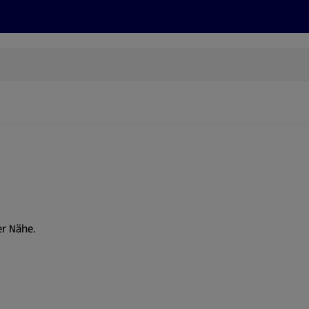
Rezepte und Tipps
Nachhaltigkeit
ALDI Services
er Nähe.