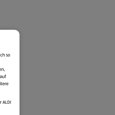
ich so
en,
auf
itere
r ALDI