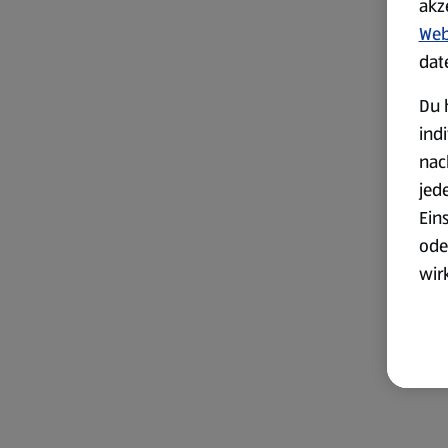
akz
Web
dat
Du 
ind
nac
jed
Ein
ode
wir
akt
wer
Weit
Dat
Übe