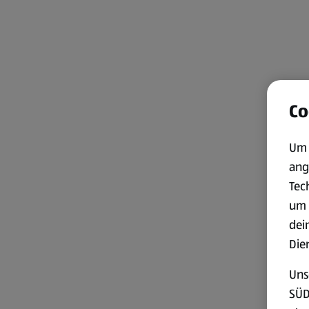
Co
Um 
ang
Tec
um 
dei
Die
Uns
SÜD