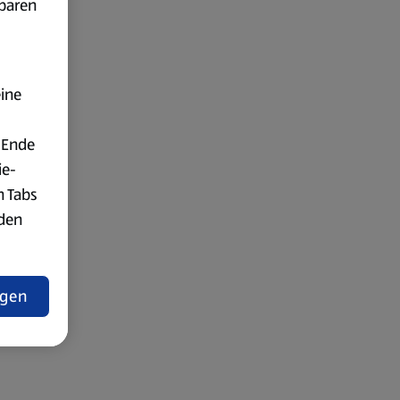
fbaren
eine
 Ende
ie-
n Tabs
rden
t
ngen