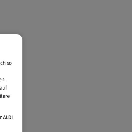
ich so
en,
auf
itere
r ALDI