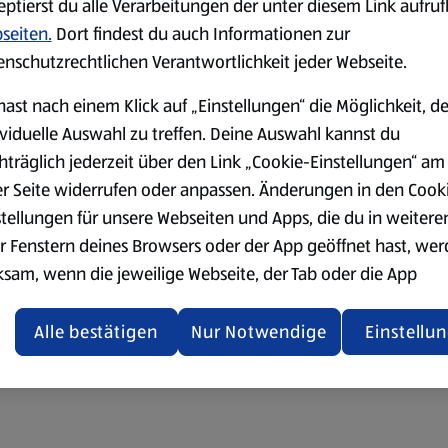
eptierst du alle Verarbeitungen der unter diesem Link aufru
seiten.
Dort findest du auch Informationen zur
enschutzrechtlichen Verantwortlichkeit jeder Webseite.
hast nach einem Klick auf „Einstellungen“ die Möglichkeit, d
ividuelle Auswahl zu treffen. Deine Auswahl kannst du
hträglich jederzeit über den Link „Cookie-Einstellungen“ am
er Seite widerrufen oder anpassen. Änderungen in den Cook
stellungen für unsere Webseiten und Apps, die du in weitere
r Fenstern deines Browsers oder der App geöffnet hast, we
ksam, wenn die jeweilige Webseite, der Tab oder die App
ualisiert oder geschlossen und anschließend wieder geöffne
den.
Alle bestätigen
Nur Notwendige
Einstellu
ere Informationen stellen wir dir in unserer
enschutzerklärung zur Verfügung.
rsicht der Webseitenbetreiber und Datenschutzerklärungen