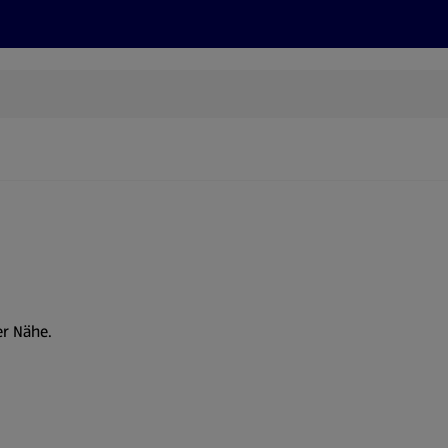
Rezepte und Tipps
Nachhaltigkeit
ALDI Services
er Nähe.