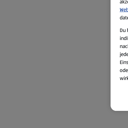
akz
Web
dat
Du 
ind
nac
jed
Ein
ode
wir
akt
wer
Weit
Dat
Übe