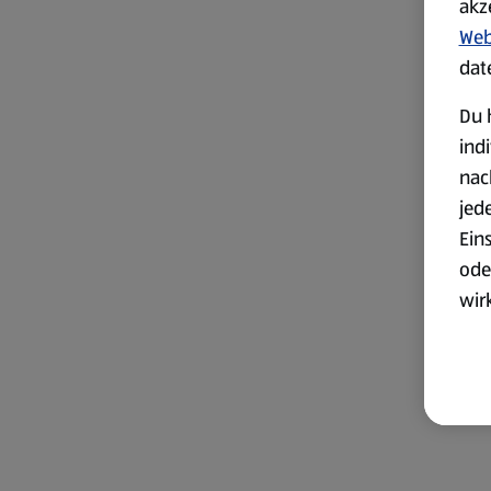
akz
Web
dat
Du 
ind
nac
jed
Ein
ode
wir
akt
wer
Weit
Dat
Übe