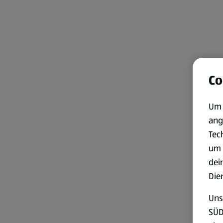
Co
Um 
ang
Tec
um 
dei
Die
Uns
SÜD