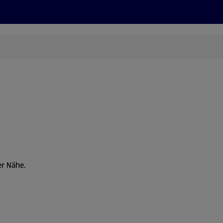
Rezepte und Tipps
Nachhaltigkeit
ALDI Services
er Nähe.