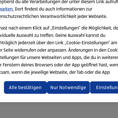
eptierst du alle Verarbeitungen der unter diesem Link aufru
seiten.
Dort findest du auch Informationen zur
enschutzrechtlichen Verantwortlichkeit jeder Webseite.
hast nach einem Klick auf „Einstellungen“ die Möglichkeit, d
ividuelle Auswahl zu treffen. Deine Auswahl kannst du
hträglich jederzeit über den Link „Cookie-Einstellungen“ am
er Seite widerrufen oder anpassen. Änderungen in den Cook
stellungen für unsere Webseiten und Apps, die du in weitere
r Fenstern deines Browsers oder der App geöffnet hast, we
ksam, wenn die jeweilige Webseite, der Tab oder die App
ualisiert oder geschlossen und anschließend wieder geöffne
den.
Alle bestätigen
Nur Notwendige
Einstellu
ere Informationen stellen wir dir in unserer
enschutzerklärung zur Verfügung.
rsicht der Webseitenbetreiber und Datenschutzerklärungen