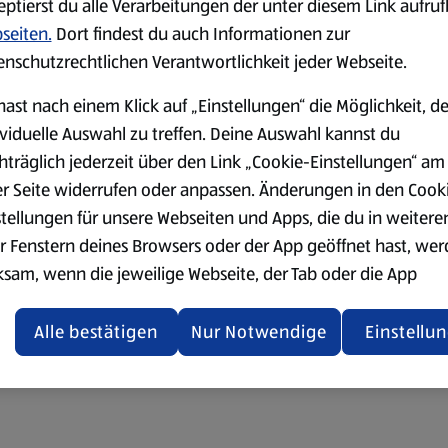
eptierst du alle Verarbeitungen der unter diesem Link aufru
seiten.
Dort findest du auch Informationen zur
enschutzrechtlichen Verantwortlichkeit jeder Webseite.
hast nach einem Klick auf „Einstellungen“ die Möglichkeit, d
ividuelle Auswahl zu treffen. Deine Auswahl kannst du
hträglich jederzeit über den Link „Cookie-Einstellungen“ am
er Seite widerrufen oder anpassen. Änderungen in den Cook
stellungen für unsere Webseiten und Apps, die du in weitere
r Fenstern deines Browsers oder der App geöffnet hast, we
ksam, wenn die jeweilige Webseite, der Tab oder die App
ualisiert oder geschlossen und anschließend wieder geöffne
den.
Alle bestätigen
Nur Notwendige
Einstellu
ere Informationen stellen wir dir in unserer
enschutzerklärung zur Verfügung.
rsicht der Webseitenbetreiber und Datenschutzerklärungen