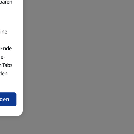
fbaren
eine
 Ende
ie-
n Tabs
rden
t
ngen