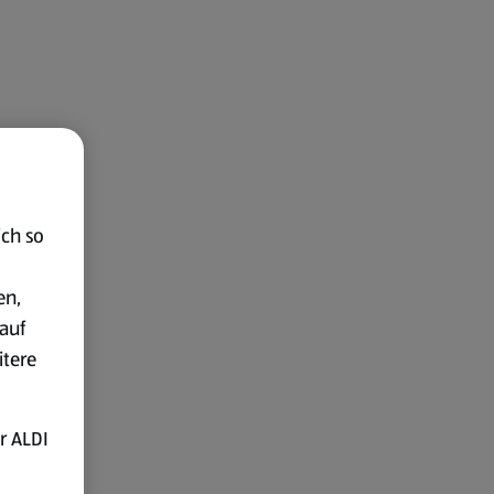
ich so
en,
auf
itere
r ALDI