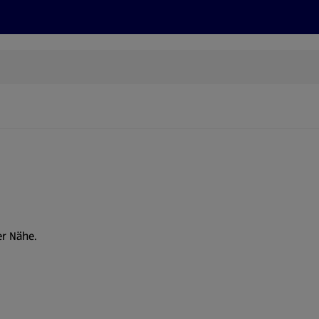
Rezepte und Tipps
Nachhaltigkeit
ALDI Services
er Nähe.