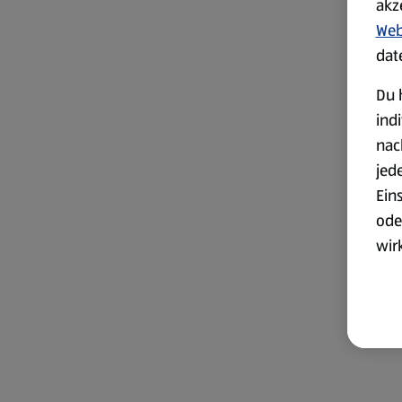
akz
Web
dat
Du 
ind
nac
jed
Ein
ode
wir
akt
wer
Weit
Dat
Übe