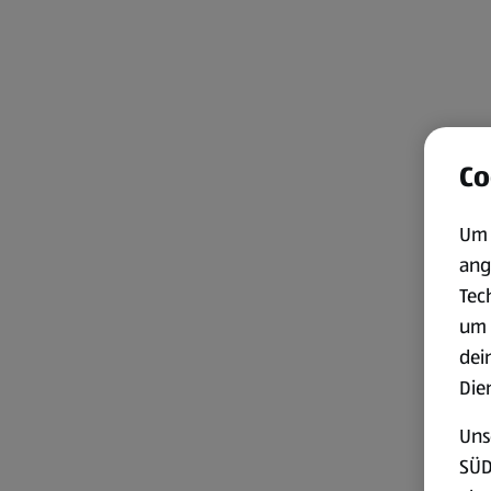
Co
Um 
ang
Tec
um 
dei
Die
Uns
SÜD