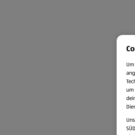
Co
Um 
ang
Tec
um 
dei
Die
Uns
SÜD