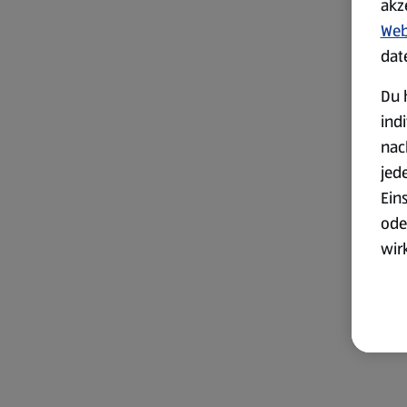
akz
Web
dat
Du 
ind
nac
jed
Ein
ode
wir
akt
wer
Weit
Dat
Übe