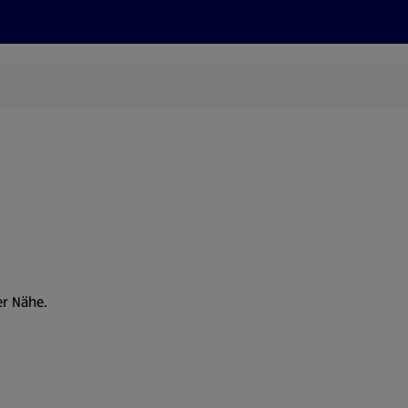
Rezepte und Tipps
Nachhaltigkeit
ALDI Services
er Nähe.