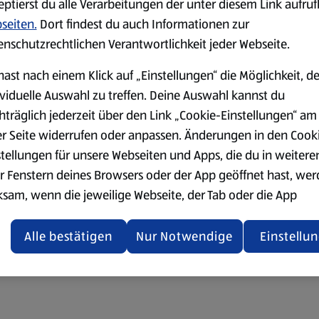
eptierst du alle Verarbeitungen der unter diesem Link aufru
seiten.
Dort findest du auch Informationen zur
enschutzrechtlichen Verantwortlichkeit jeder Webseite.
hast nach einem Klick auf „Einstellungen“ die Möglichkeit, d
ividuelle Auswahl zu treffen. Deine Auswahl kannst du
hträglich jederzeit über den Link „Cookie-Einstellungen“ am
er Seite widerrufen oder anpassen. Änderungen in den Cook
stellungen für unsere Webseiten und Apps, die du in weitere
r Fenstern deines Browsers oder der App geöffnet hast, we
ksam, wenn die jeweilige Webseite, der Tab oder die App
ualisiert oder geschlossen und anschließend wieder geöffne
den.
Alle bestätigen
Nur Notwendige
Einstellu
ere Informationen stellen wir dir in unserer
enschutzerklärung zur Verfügung.
rsicht der Webseitenbetreiber und Datenschutzerklärungen