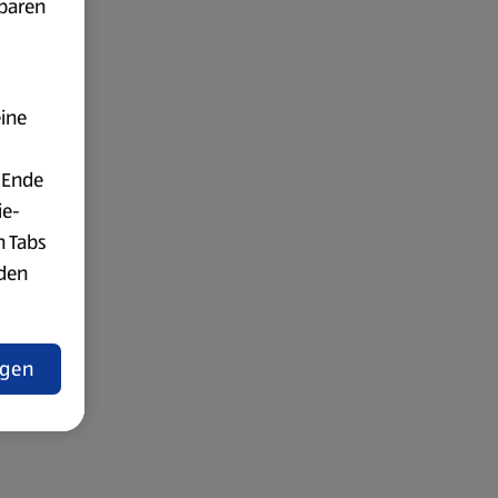
fbaren
eine
 Ende
ie-
n Tabs
rden
t
ngen