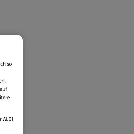
ich so
en,
auf
itere
r ALDI