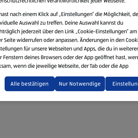
enschutzrechtlichen Verantwortlichkeit jeder Webseite.
hast nach einem Klick auf „Einstellungen“ die Möglichkeit, d
ividuelle Auswahl zu treffen. Deine Auswahl kannst du
hträglich jederzeit über den Link „Cookie-Einstellungen“ am
er Seite widerrufen oder anpassen. Änderungen in den Cook
stellungen für unsere Webseiten und Apps, die du in weitere
r Fenstern deines Browsers oder der App geöffnet hast, we
ksam, wenn die jeweilige Webseite, der Tab oder die App
ualisiert oder geschlossen und anschließend wieder geöffne
den.
Alle bestätigen
Nur Notwendige
Einstellu
ere Informationen stellen wir dir in unserer
enschutzerklärung zur Verfügung.
rsicht der Webseitenbetreiber und Datenschutzerklärungen