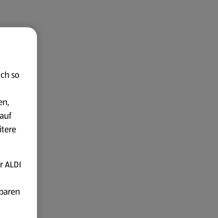
ich so
en,
auf
itere
r ALDI
fbaren