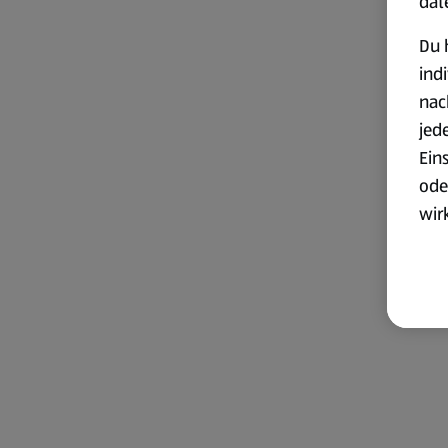
dat
Du 
ind
nac
jed
Ein
ode
wir
akt
wer
Weit
Dat
Übe