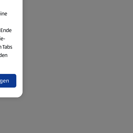
eine
 Ende
ie-
n Tabs
rden
t
ngen