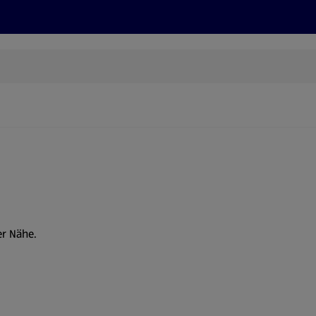
Rezepte und Tipps
Nachhaltigkeit
ALDI Services
er Nähe.