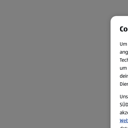
Co
Um 
ang
Tec
um 
dei
Die
Uns
SÜD
akz
Web