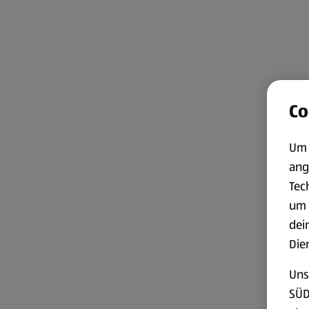
Co
Um 
ang
Tec
um 
dei
Die
Uns
SÜD