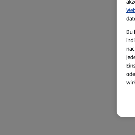
akz
Web
dat
Du 
ind
nac
jed
Ein
ode
wir
akt
wer
Weit
Dat
Übe