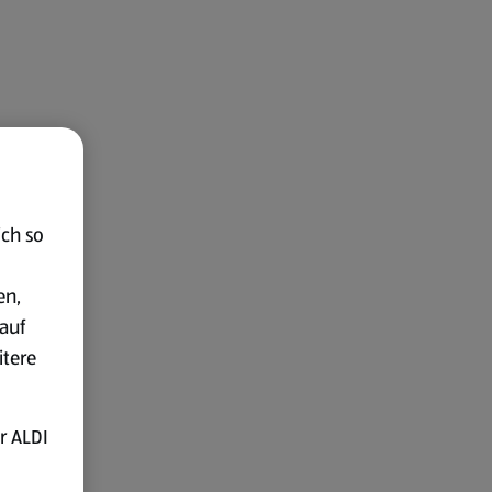
ich so
en,
auf
itere
r ALDI