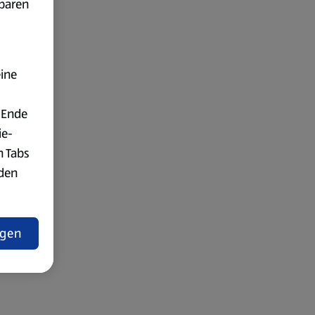
fbaren
eine
 Ende
ie-
n Tabs
rden
t
ngen