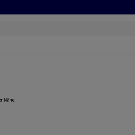
Rezepte und Tipps
Nachhaltigkeit
ALDI Services
er Nähe.