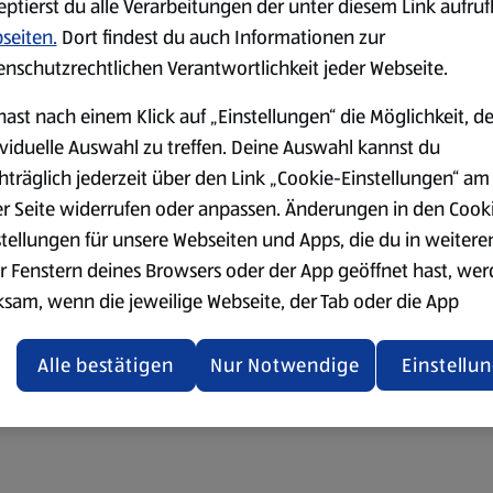
eptierst du alle Verarbeitungen der unter diesem Link aufru
seiten.
Dort findest du auch Informationen zur
enschutzrechtlichen Verantwortlichkeit jeder Webseite.
hast nach einem Klick auf „Einstellungen“ die Möglichkeit, d
ividuelle Auswahl zu treffen. Deine Auswahl kannst du
hträglich jederzeit über den Link „Cookie-Einstellungen“ am
er Seite widerrufen oder anpassen. Änderungen in den Cook
stellungen für unsere Webseiten und Apps, die du in weitere
r Fenstern deines Browsers oder der App geöffnet hast, we
ksam, wenn die jeweilige Webseite, der Tab oder die App
ualisiert oder geschlossen und anschließend wieder geöffne
den.
Alle bestätigen
Nur Notwendige
Einstellu
ere Informationen stellen wir dir in unserer
enschutzerklärung zur Verfügung.
rsicht der Webseitenbetreiber und Datenschutzerklärungen