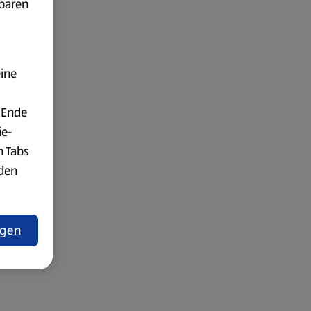
fbaren
eine
 Ende
ie-
n Tabs
rden
t
ngen