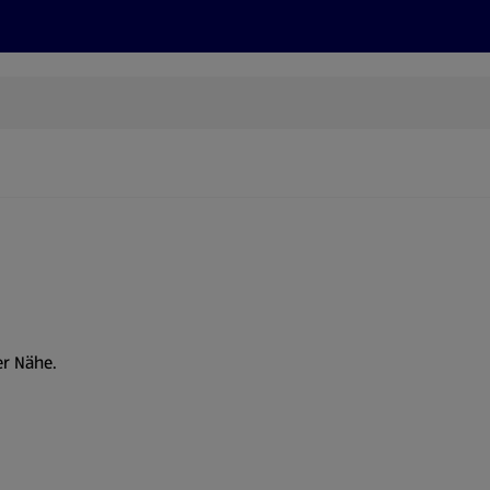
Rezepte und Tipps
Nachhaltigkeit
ALDI Services
er Nähe.