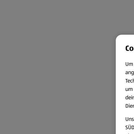
Co
Um 
ang
Tec
um 
dei
Die
Uns
SÜD