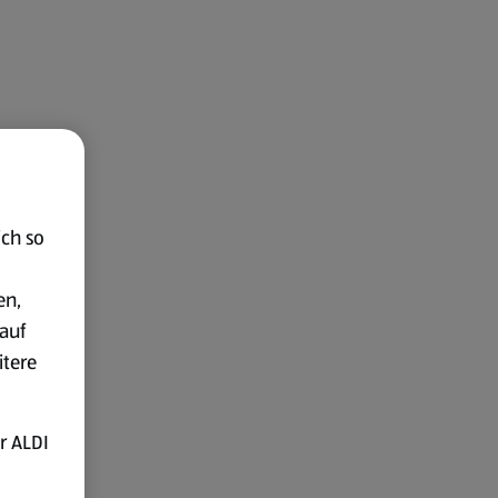
ich so
en,
auf
itere
r ALDI