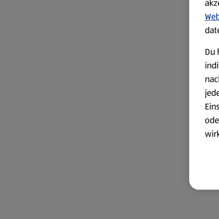
akz
Web
dat
Du 
ind
nac
jed
Ein
ode
wir
akt
wer
Weit
Dat
Übe