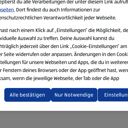
eptierst du alle Verarbeitungen der unter diesem Link aufru
seiten.
Dort findest du auch Informationen zur
enschutzrechtlichen Verantwortlichkeit jeder Webseite.
hast nach einem Klick auf „Einstellungen“ die Möglichkeit, d
ividuelle Auswahl zu treffen. Deine Auswahl kannst du
hträglich jederzeit über den Link „Cookie-Einstellungen“ am
er Seite widerrufen oder anpassen. Änderungen in den Cook
stellungen für unsere Webseiten und Apps, die du in weitere
r Fenstern deines Browsers oder der App geöffnet hast, we
ksam, wenn die jeweilige Webseite, der Tab oder die App
ualisiert oder geschlossen und anschließend wieder geöffne
den.
Alle bestätigen
Nur Notwendige
Einstellu
ere Informationen stellen wir dir in unserer
enschutzerklärung zur Verfügung.
rsicht der Webseitenbetreiber und Datenschutzerklärungen